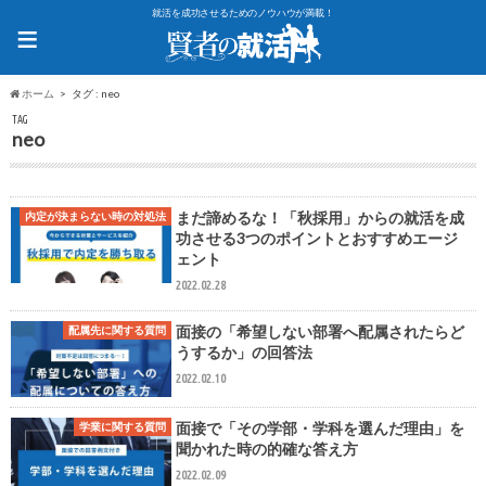
就活を成功させるためのノウハウが満載！
≡
ホーム
タグ : neo
TAG
neo
まだ諦めるな！「秋採用」からの就活を成
内定が決まらない時の対処法
功させる3つのポイントとおすすめエージ
ェント
2022.02.28
面接の「希望しない部署へ配属されたらど
配属先に関する質問
うするか」の回答法
2022.02.10
面接で「その学部・学科を選んだ理由」を
学業に関する質問
聞かれた時の的確な答え方
2022.02.09