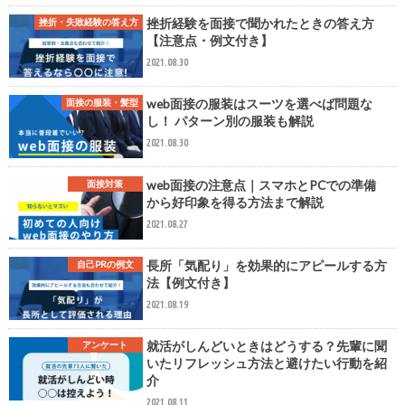
挫折経験を面接で聞かれたときの答え方
挫折・失敗経験の答え方
【注意点・例文付き】
2021.08.30
web面接の服装はスーツを選べば問題な
面接の服装・髪型
し！ パターン別の服装も解説
2021.08.30
web面接の注意点｜スマホとPCでの準備
面接対策
から好印象を得る方法まで解説
2021.08.27
長所「気配り」を効果的にアピールする方
自己PRの例文
法【例文付き】
2021.08.19
就活がしんどいときはどうする？先輩に聞
アンケート
いたリフレッシュ方法と避けたい行動を紹
介
2021.08.11