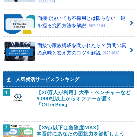
2023.08.04
面接で泣いても不採用とは限らない！鍵
を握る挽回方法を解説
2023.08.04
面接で家族構成を聞かれたら？ 質問の真
の意味と答え方のコツを解説
2023.08.03
人気就活サービスランキング
【20万人が利用】大手・ベンチャーなど
1
9,000社以上からオファーが届く
「OfferBox」
【39点以下は危険度MAX】
2
本番前にあなたの面接力を診断しよう