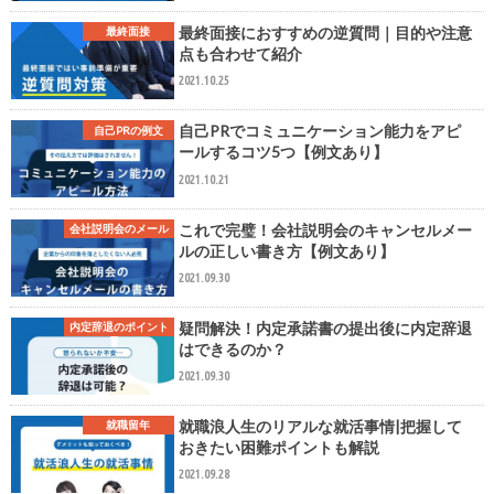
最終面接におすすめの逆質問｜目的や注意
最終面接
点も合わせて紹介
2021.10.25
自己PRでコミュニケーション能力をアピ
自己PRの例文
ールするコツ5つ【例文あり】
2021.10.21
これで完璧！会社説明会のキャンセルメー
会社説明会のメール
ルの正しい書き方【例文あり】
2021.09.30
疑問解決！内定承諾書の提出後に内定辞退
内定辞退のポイント
はできるのか？
2021.09.30
就職浪人生のリアルな就活事情|把握して
就職留年
おきたい困難ポイントも解説
2021.09.28