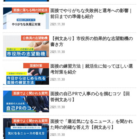
面接でやりがちな失敗例と選考への影響｜
面接に落ちる時の対処法
前日までの準備も紹介
2021.11.30
【例文あり】市役所の効果的な志望動機の
公務員の志望動機
書き方
2021.11.30
面接の練習方法｜就活生に知ってほしい選
面接対策
考対策を紹介
2021.11.30
面接の自己PRで人事の心を掴むコツ【回
面接でよく聞かれる質問
答例文あり】
2021.11.30
面接で「最近気になるニュース」を聞かれ
面接でよく聞かれる質問
た時の的確な答え方【例文あり】
2021.11.30