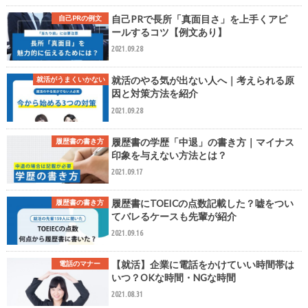
自己PRで長所「真面目さ」を上手くアピ
自己PRの例文
ールするコツ【例文あり】
2021.09.28
就活のやる気が出ない人へ｜考えられる原
就活がうまくいかない
因と対策方法を紹介
2021.09.28
履歴書の学歴「中退」の書き方｜マイナス
履歴書の書き方
印象を与えない方法とは？
2021.09.17
履歴書にTOEICの点数記載した？嘘をつい
履歴書の書き方
てバレるケースも先輩が紹介
2021.09.16
【就活】企業に電話をかけていい時間帯は
電話のマナー
いつ？OKな時間・NGな時間
2021.08.31