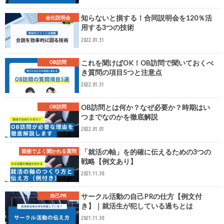
知らないと損する！合同説明会を120％活
会社説明会
用する3つの技術
2022.01.31
これを聞けばOK！OB訪問で聞いておくべ
OB訪問
き質問の項目5つと注意点
2022.01.31
OB訪問とは何か？なぜ必要か？時期はい
OB訪問
つまでなのかを徹底解説
2022.01.01
「就活の軸」を的確に伝えるための3つの
面接でよく聞かれる質問
戦略【例文あり】
2021.11.30
サークル活動の自己PRの仕方【例文付
自己PR
き】｜就活生が犯している過ちとは
2021.11.30