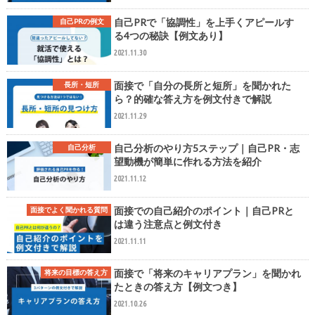
自己PRで「協調性」を上手くアピールす
自己PRの例文
る4つの秘訣【例文あり】
2021.11.30
面接で「自分の長所と短所」を聞かれた
長所・短所
ら？的確な答え方を例文付きで解説
2021.11.29
自己分析のやり方5ステップ｜自己PR・志
自己分析
望動機が簡単に作れる方法を紹介
2021.11.12
面接での自己紹介のポイント｜自己PRと
面接でよく聞かれる質問
は違う注意点と例文付き
2021.11.11
面接で「将来のキャリアプラン」を聞かれ
将来の目標の答え方
たときの答え方【例文つき】
2021.10.26