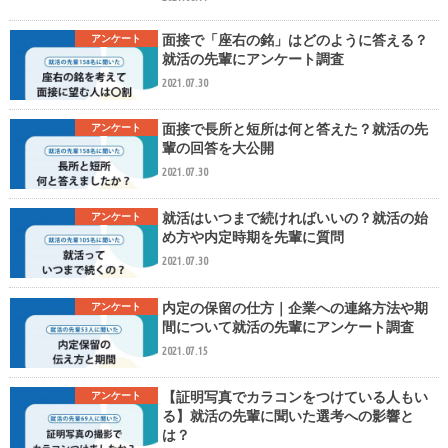
面接で「座右の銘」はどのように答える？
アンケート
就活の先輩にアンケート調査
2021.07.30
面接で長所と短所は何と答えた？就活の先
アンケート
輩の回答を大公開
2021.07.30
就活はいつまで続ければいいの？就活の始
アンケート
め方や内定時期を先輩に質問
2021.07.30
内定の保留の仕方｜企業への連絡方法や期
アンケート
間について就活の先輩にアンケート調査
2021.07.15
【証明写真でカラコンをつけている人もい
アンケート
る】就活の先輩に聞いた選考への影響と
は？