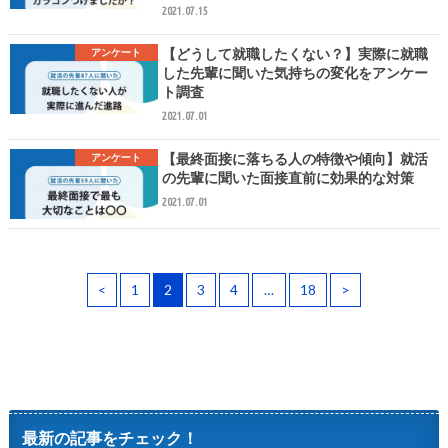
2021.07.15
【どうして就職したくない？】実際に就職
アンケート
した先輩に聞いた気持ちの変化をアンケー
ト調査
2021.07.01
【最終面接に落ちる人の特徴や傾向】就活
アンケート
の先輩に聞いた面接直前に効果的な対策
2021.07.01
<
1
2
3
4
…
18
>
最新の記事をチェック！