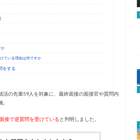
問
すか
負けている理由は何ですか
問をする
就活の先輩59人を対象に、最終面接の面接官や質問内
施。
終面接で逆質問を受けている
と判明しました。