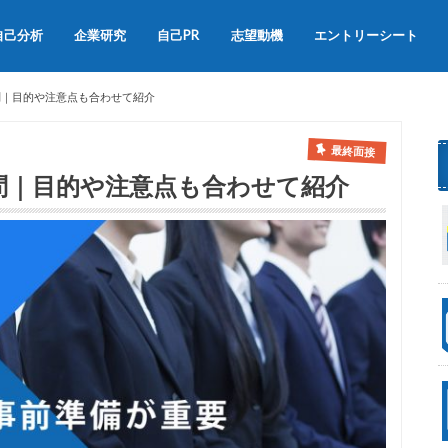
自己分析
企業研究
自己PR
志望動機
エントリーシート
会社説明会
OB訪問
自己PRの書き方
自己PRの例文集
志望動機の書き方
志望動機の例文
問｜目的や注意点も合わせて紹介
最終面接
問｜目的や注意点も合わせて紹介