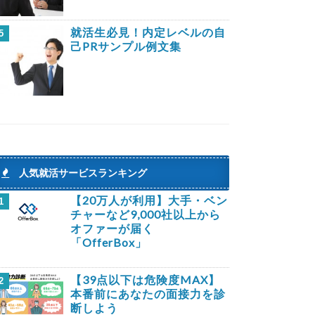
就活生必見！内定レベルの自
5
己PRサンプル例文集
人気就活サービスランキング
【20万人が利用】大手・ベン
1
チャーなど9,000社以上から
オファーが届く
「OfferBox」
【39点以下は危険度MAX】
2
本番前にあなたの面接力を診
断しよう