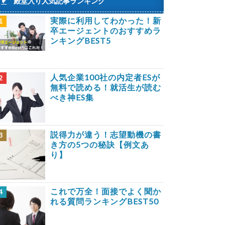
殿堂入り人気記事ランキング
実際に利用してわかった！新
1
卒エージェントのおすすめラ
ンキングBEST5
人気企業100社の内定者ESが
2
無料で読める！就活生が読む
べき神ES集
説得力が違う！志望動機の書
3
き方の5つの秘訣【例文あ
り】
これで万全！面接でよく聞か
4
れる質問ランキングBEST50