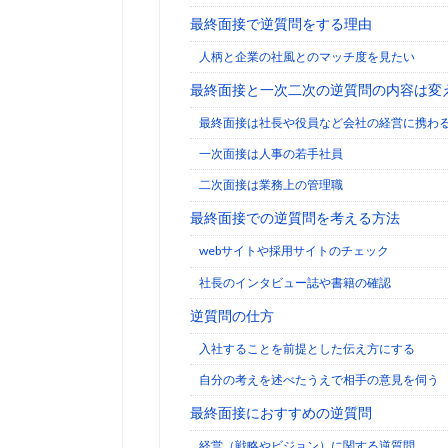
最終面接で逆質問をする理由
人柄と企業の社風とのマッチ度を見たい
最終面接と一次二次の逆質問の内容は変
最終面接は社長や役員など会社の経営に携わ
一次面接は人事の若手社員
二次面接は業務上の管理職
最終面接での逆質問を考える方法
webサイトや採用サイトのチェック
社長のインタビュー誌や書籍の確認
逆質問の仕方
入社することを前提とした伝え方にする
自分の考えを述べたうえで相手の意見を伺う
最終面接におすすめの逆質問
経営（戦略やビジョン）に関する逆質問