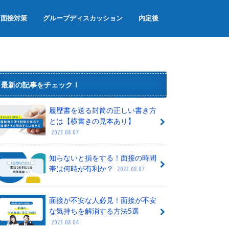
面接対策
グループディスカッション
内定後
面接のマナー
面接でよく聞かれる質問
グループワーク
内定辞退
内定者懇親会
内定式
最新の記事をチェック！
履歴書を送る封筒の正しい書き方
とは【横書きの見本あり】
2023.08.07
知らないと損をする！面接の時間
帯は何時が有利か？
2023.08.07
面接が不安な人必見！面接が不安
な気持ちを解消する方法5選
2023.08.04