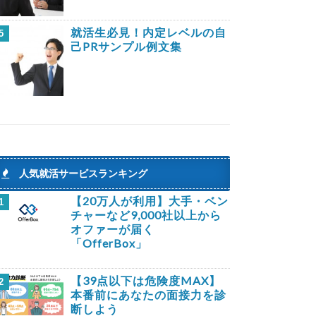
就活生必見！内定レベルの自
5
己PRサンプル例文集
人気就活サービスランキング
【20万人が利用】大手・ベン
1
チャーなど9,000社以上から
オファーが届く
「OfferBox」
【39点以下は危険度MAX】
2
本番前にあなたの面接力を診
断しよう