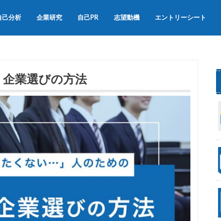
自己分析
企業研究
自己PR
志望動機
エントリーシート
会社説明会
OB訪問
自己PRの書き方
自己PRの例文集
志望動機の書き方
志望動機の例文
・企業選びの方法