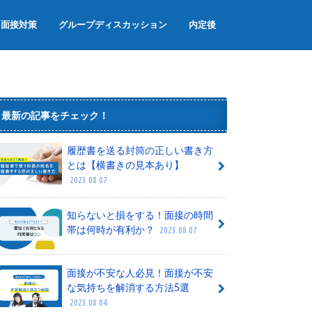
面接対策
グループディスカッション
内定後
面接のマナー
面接でよく聞かれる質問
グループワーク
内定辞退
内定者懇親会
内定式
最新の記事をチェック！
履歴書を送る封筒の正しい書き方
とは【横書きの見本あり】
2023.08.07
知らないと損をする！面接の時間
帯は何時が有利か？
2023.08.07
面接が不安な人必見！面接が不安
な気持ちを解消する方法5選
2023.08.04