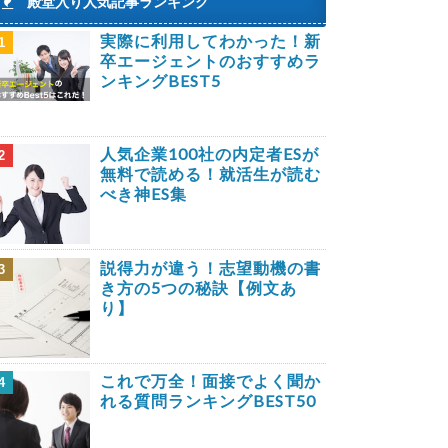
殿堂入り人気記事ランキング
実際に利用してわかった！新
1
卒エージェントのおすすめラ
ンキングBEST5
人気企業100社の内定者ESが
2
無料で読める！就活生が読む
べき神ES集
説得力が違う！志望動機の書
3
き方の5つの秘訣【例文あ
り】
これで万全！面接でよく聞か
4
れる質問ランキングBEST50