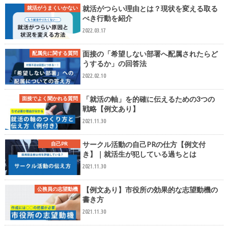
就活がつらい理由とは？現状を変える取る
就活がうまくいかない
べき行動を紹介
2022.03.17
面接の「希望しない部署へ配属されたらど
配属先に関する質問
うするか」の回答法
2022.02.10
「就活の軸」を的確に伝えるための3つの
面接でよく聞かれる質問
戦略【例文あり】
2021.11.30
サークル活動の自己PRの仕方【例文付
自己PR
き】｜就活生が犯している過ちとは
2021.11.30
【例文あり】市役所の効果的な志望動機の
公務員の志望動機
書き方
2021.11.30