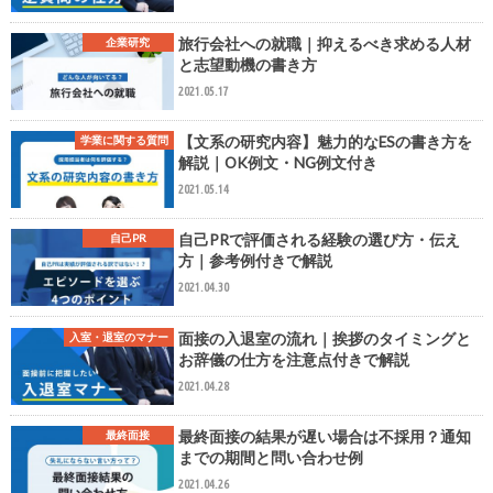
旅行会社への就職｜抑えるべき求める人材
企業研究
と志望動機の書き方
2021.05.17
【文系の研究内容】魅力的なESの書き方を
学業に関する質問
解説｜OK例文・NG例文付き
2021.05.14
自己PRで評価される経験の選び方・伝え
自己PR
方｜参考例付きで解説
2021.04.30
面接の入退室の流れ｜挨拶のタイミングと
入室・退室のマナー
お辞儀の仕方を注意点付きで解説
2021.04.28
最終面接の結果が遅い場合は不採用？通知
最終面接
までの期間と問い合わせ例
2021.04.26