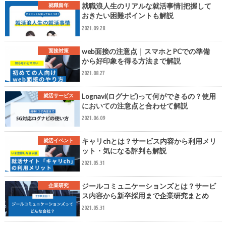
就職浪人生のリアルな就活事情|把握して
就職留年
おきたい困難ポイントも解説
2021.09.28
web面接の注意点｜スマホとPCでの準備
面接対策
から好印象を得る方法まで解説
2021.08.27
Lognavi(ログナビ)って何ができるの？使用
就活サービス
においての注意点と合わせて解説
2021.06.09
キャリchとは？サービス内容から利用メリ
就活イベント
ット・気になる評判も解説
2021.05.31
ジールコミュニケーションズとは？サービ
企業研究
ス内容から新卒採用まで企業研究まとめ
2021.05.31