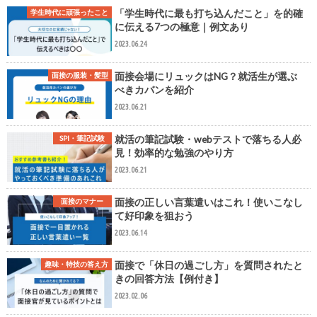
「学生時代に最も打ち込んだこと」を的確
学生時代に頑張ったこと
に伝える7つの極意｜例文あり
2023.06.24
面接会場にリュックはNG？就活生が選ぶ
面接の服装・髪型
べきカバンを紹介
2023.06.21
就活の筆記試験・webテストで落ちる人必
SPI・筆記試験
見！効率的な勉強のやり方
2023.06.21
面接の正しい言葉遣いはこれ！使いこなし
面接のマナー
て好印象を狙おう
2023.06.14
面接で「休日の過ごし方」を質問されたと
趣味・特技の答え方
きの回答方法【例付き】
2023.02.06