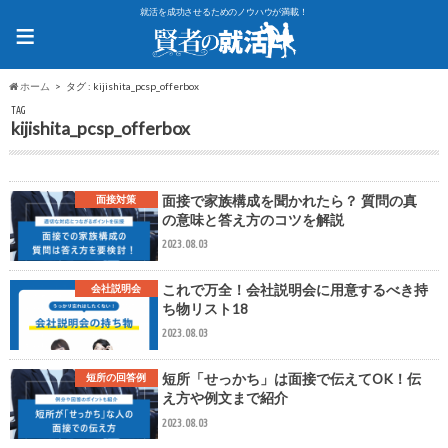
就活を成功させるためのノウハウが満載！
≡
ホーム
タグ : kijishita_pcsp_offerbox
TAG
kijishita_pcsp_offerbox
面接で家族構成を聞かれたら？ 質問の真
面接対策
の意味と答え方のコツを解説
2023.08.03
これで万全！会社説明会に用意するべき持
会社説明会
ち物リスト18
2023.08.03
短所「せっかち」は面接で伝えてOK！伝
短所の回答例
え方や例文まで紹介
2023.08.03