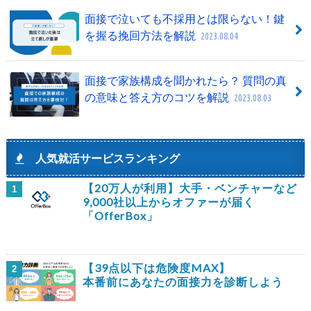
面接で泣いても不採用とは限らない！鍵
を握る挽回方法を解説
2023.08.04
面接で家族構成を聞かれたら？ 質問の真
の意味と答え方のコツを解説
2023.08.03
人気就活サービスランキング
【20万人が利用】大手・ベンチャーなど
1
9,000社以上からオファーが届く
「OfferBox」
【39点以下は危険度MAX】
2
本番前にあなたの面接力を診断しよう