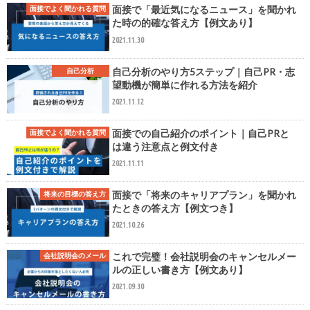
面接で「最近気になるニュース」を聞かれ
面接でよく聞かれる質問
た時の的確な答え方【例文あり】
2021.11.30
自己分析のやり方5ステップ｜自己PR・志
自己分析
望動機が簡単に作れる方法を紹介
2021.11.12
面接での自己紹介のポイント｜自己PRと
面接でよく聞かれる質問
は違う注意点と例文付き
2021.11.11
面接で「将来のキャリアプラン」を聞かれ
将来の目標の答え方
たときの答え方【例文つき】
2021.10.26
これで完璧！会社説明会のキャンセルメー
会社説明会のメール
ルの正しい書き方【例文あり】
2021.09.30