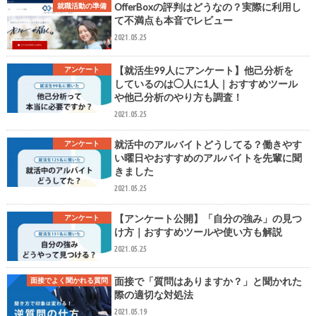
OfferBoxの評判はどうなの？実際に利用し
就職活動の準備
て不満点も本音でレビュー
2021.05.25
【就活生99人にアンケート】他己分析を
アンケート
しているのは◯人に1人｜おすすめツール
や他己分析のやり方も調査！
2021.05.25
就活中のアルバイトどうしてる？働きやす
アンケート
い曜日やおすすめのアルバイトを先輩に聞
きました
2021.05.25
【アンケート公開】「自分の強み」の見つ
アンケート
け方｜おすすめツールや使い方も解説
2021.05.25
面接で「質問はありますか？」と聞かれた
面接でよく聞かれる質問
際の適切な対処法
2021.05.19