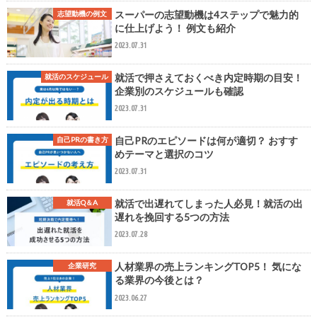
スーパーの志望動機は4ステップで魅力的
志望動機の例文
に仕上げよう！ 例文も紹介
2023.07.31
就活で押さえておくべき内定時期の目安！
就活のスケジュール
企業別のスケジュールも確認
2023.07.31
自己PRのエピソードは何が適切？ おすす
自己PRの書き方
めテーマと選択のコツ
2023.07.31
就活で出遅れてしまった人必見！就活の出
就活Q＆A
遅れを挽回する5つの方法
2023.07.28
人材業界の売上ランキングTOP5！ 気にな
企業研究
る業界の今後とは？
2023.06.27