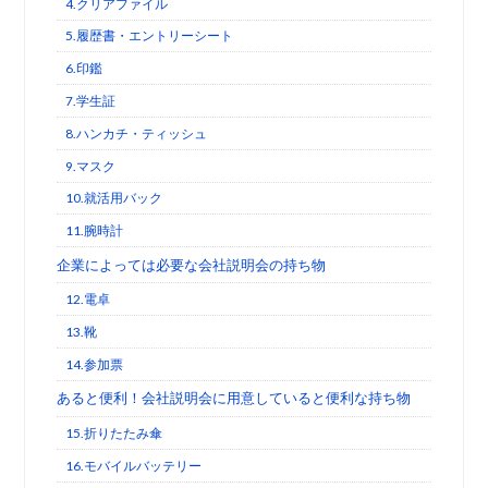
4.クリアファイル
5.履歴書・エントリーシート
6.印鑑
7.学生証
8.ハンカチ・ティッシュ
9.マスク
10.就活用バック
11.腕時計
企業によっては必要な会社説明会の持ち物
12.電卓
13.靴
14.参加票
あると便利！会社説明会に用意していると便利な持ち物
15.折りたたみ傘
16.モバイルバッテリー