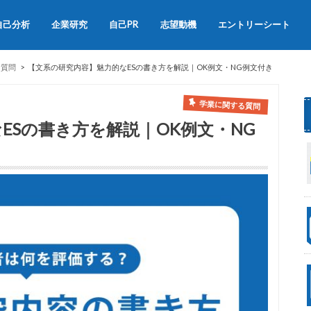
自己分析
企業研究
自己PR
志望動機
エントリーシート
会社説明会
OB訪問
自己PRの書き方
自己PRの例文集
志望動機の書き方
志望動機の例文
る質問
【文系の研究内容】魅力的なESの書き方を解説｜OK例文・NG例文付き
学業に関する質問
ESの書き方を解説｜OK例文・NG