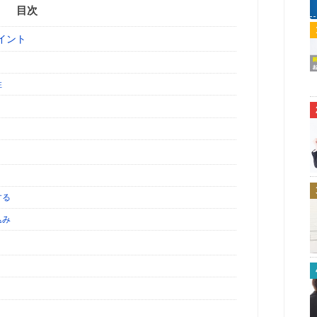
目次
イント
性
う
する
込み