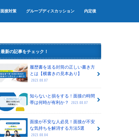
面接対策
グループディスカッション
内定後
面接のマナー
面接でよく聞かれる質問
グループワーク
内定辞退
内定者懇親会
内定式
最新の記事をチェック！
履歴書を送る封筒の正しい書き方
とは【横書きの見本あり】
2023.08.07
知らないと損をする！面接の時間
帯は何時が有利か？
2023.08.07
面接が不安な人必見！面接が不安
な気持ちを解消する方法5選
2023.08.04