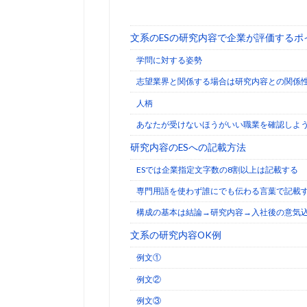
文系のESの研究内容で企業が評価するポ
学問に対する姿勢
志望業界と関係する場合は研究内容との関係
人柄
あなたが受けないほうがいい職業を確認しよ
研究内容のESへの記載方法
ESでは企業指定文字数の8割以上は記載する
専門用語を使わず誰にでも伝わる言葉で記載
構成の基本は結論→研究内容→入社後の意気
文系の研究内容OK例
例文①
例文②
例文③