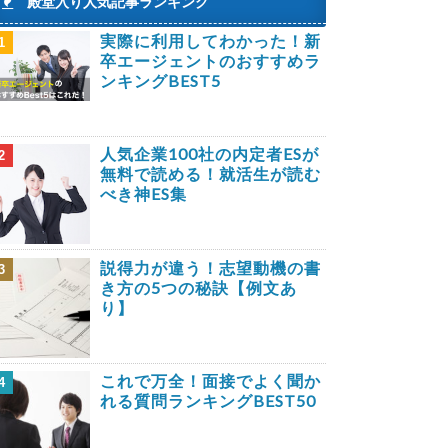
殿堂入り人気記事ランキング
実際に利用してわかった！新
1
卒エージェントのおすすめラ
ンキングBEST5
人気企業100社の内定者ESが
2
無料で読める！就活生が読む
べき神ES集
説得力が違う！志望動機の書
3
き方の5つの秘訣【例文あ
り】
これで万全！面接でよく聞か
4
れる質問ランキングBEST50