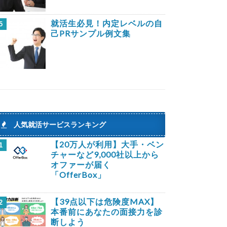
就活生必見！内定レベルの自
5
己PRサンプル例文集
人気就活サービスランキング
【20万人が利用】大手・ベン
1
チャーなど9,000社以上から
オファーが届く
「OfferBox」
【39点以下は危険度MAX】
2
本番前にあなたの面接力を診
断しよう