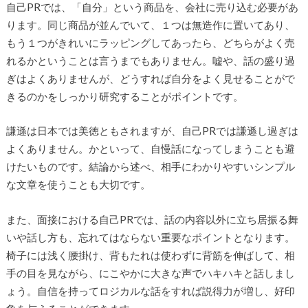
自己PRでは、「自分」という商品を、会社に売り込む必要があ
ります。同じ商品が並んでいて、１つは無造作に置いてあり、
もう１つがきれいにラッピングしてあったら、どちらがよく売
れるかということは言うまでもありません。嘘や、話の盛り過
ぎはよくありませんが、どうすれば自分をよく見せることがで
きるのかをしっかり研究することがポイントです。
謙遜は日本では美徳ともされますが、自己PRでは謙遜し過ぎは
よくありません。かといって、自慢話になってしまうことも避
けたいものです。結論から述べ、相手にわかりやすいシンプル
な文章を使うことも大切です。
また、面接における自己PRでは、話の内容以外に立ち居振る舞
いや話し方も、忘れてはならない重要なポイントとなります。
椅子には浅く腰掛け、背もたれは使わずに背筋を伸ばして、相
手の目を見ながら、にこやかに大きな声でハキハキと話しまし
ょう。自信を持ってロジカルな話をすれば説得力が増し、好印