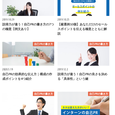
2019.10.29
2019.10.25
説得力が違う！自己PRの書き方の7つ
【厳選例10個】あなただけのセール
の極意【例文あり】
スポイントを伝える極意とともに解
説
自己PRの書き方
自己PRの書き方
2020.5.19
2019.12.2
自己PRの効果的な伝え方｜構成の作
説得力が違う！自己PRの良さを決め
成ポイントを4つ紹介
る「具体性」という鍵
自己PRの書き方
自己PRの書き方