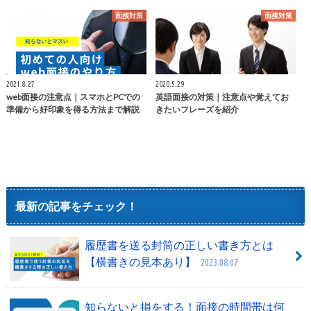
面接対策
面接対策
2021.8.27
2020.5.29
web面接の注意点｜スマホとPCでの
英語面接の対策｜注意点や覚えてお
準備から好印象を得る方法まで解説
きたいフレーズを紹介
最新の記事をチェック！
履歴書を送る封筒の正しい書き方とは
【横書きの見本あり】
2023.08.07
知らないと損をする！面接の時間帯は何