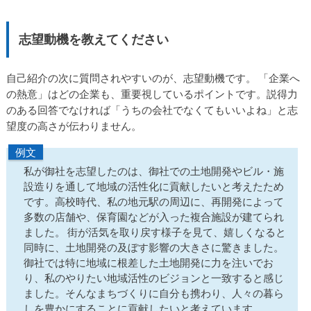
志望動機を教えてください
自己紹介の次に質問されやすいのが、志望動機です。 「企業へ
の熱意」はどの企業も、重要視しているポイントです。説得力
のある回答でなければ「うちの会社でなくてもいいよね」と志
望度の高さが伝わりません。
例文
私が御社を志望したのは、御社での土地開発やビル・施
設造りを通して地域の活性化に貢献したいと考えたため
です。高校時代、私の地元駅の周辺に、再開発によって
多数の店舗や、保育園などが入った複合施設が建てられ
ました。 街が活気を取り戻す様子を見て、嬉しくなると
同時に、土地開発の及ぼす影響の大きさに驚きました。
御社では特に地域に根差した土地開発に力を注いでお
り、私のやりたい地域活性のビジョンと一致すると感じ
ました。そんなまちづくりに自分も携わり、人々の暮ら
しを豊かにすることに貢献したいと考えています。