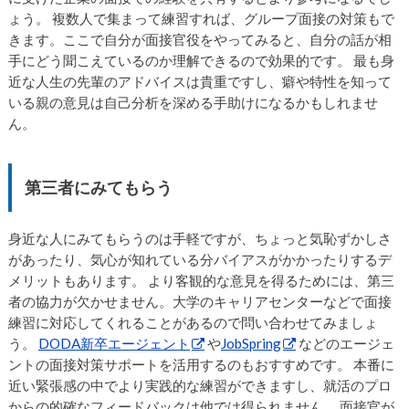
ょう。 複数人で集まって練習すれば、グループ面接の対策もで
きます。ここで自分が面接官役をやってみると、自分の話が相
手にどう聞こえているのか理解できるので効果的です。 最も身
近な人生の先輩のアドバイスは貴重ですし、癖や特性を知って
いる親の意見は自己分析を深める手助けになるかもしれませ
ん。
第三者にみてもらう
身近な人にみてもらうのは手軽ですが、ちょっと気恥ずかしさ
があったり、気心が知れている分バイアスがかかったりするデ
メリットもあります。 より客観的な意見を得るためには、第三
者の協力が欠かせません。大学のキャリアセンターなどで面接
練習に対応してくれることがあるので問い合わせてみましょ
う。
DODA新卒エージェント
や
JobSpring
などのエージェ
ントの面接対策サポートを活用するのもおすすめです。 本番に
近い緊張感の中でより実践的な練習ができますし、就活のプロ
からの的確なフィードバックは他では得られません。 面接官が