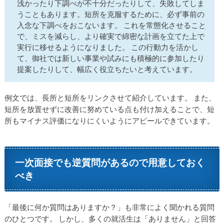
浅かったり下調べが不十分だったりして、失敗してしま
うこともあります。短所を克服するために、必ず事前の
入念な下調べをおこないます。 これを常態化させること
で、ミスを減らし、より確実で綿密な計画を立てた上で
実行に移せるようになりました。 この行動力を活かし
て、御社では新しい事業や試みにも積極的に参加したり
提案したりして、幅広く役立ちたいと考えています。
例文では、長所と短所をリンクさせて紹介しています。 また、
短所を放置せずに改善に努めている点も付け加えることで、短
所もマイナス評価になりにくいようにアピールできています。
一次面接でも逆質問があるので用意しておく
べき
「最後に何か質問はありますか？」も非常によく聞かれる質問
のひとつです。 しかし、多くの就活生は「ありません」と回答