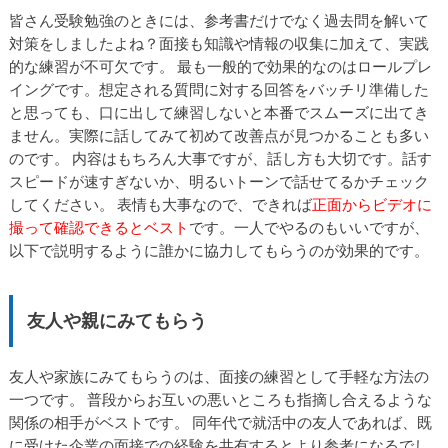
皆さん受験勉強のときには、参考書だけでなく過去問を解いて
対策をしましたよね？面接も知識や情報の収集に加えて、実践
的な練習が不可欠です。 最も一般的で効果的なのはロールプレ
イングです。想定される質問に対する回答をバッチリ準備した
と思っても、口に出して練習しないと本番でスムーズに出てき
ません。実際に話してみて初めて改善点が見つかることも多い
のです。 内容はもちろん大事ですが、話し方も大切です。話す
スピードが速すぎないか、明るいトーンで話せてるかチェック
してください。 表情も大事なので、できれば
正面からビデオに
撮って確認できるとベスト
です。一人でやるのもいいですが、
以下で説明するように誰かに協力してもらうのが効果的です。
友人や親にみてもらう
友人や家族にみてもらうのは、面接の練習として手軽な方法の
一つです。 普段からお互いの悪いところも指摘し合えるような
関係の相手がベストです。 同年代で就活中の友人であれば、既
に受けた企業の面接での経験を共有するとより参考になるでし