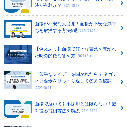
時が有利か？
2023.08.07
面接が不安な人必見！面接が不安な気持
ちを解消する方法5選
2023.08.04
【例文あり】面接で好きな言葉を聞かれ
た時の的確な答え方
2023.08.04
「苦手なタイプ」を聞かれたら？ ネガテ
ィブ要素をひっくり返して答える秘訣
2023.08.04
面接で泣いても不採用とは限らない！鍵
を握る挽回方法を解説
2023.08.04