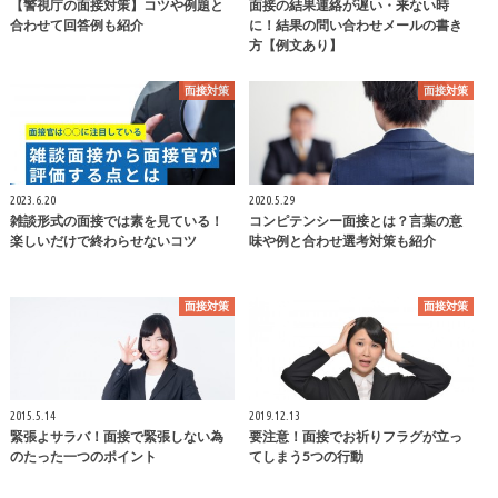
【警視庁の面接対策】コツや例題と
面接の結果連絡が遅い・来ない時
合わせて回答例も紹介
に！結果の問い合わせメールの書き
方【例文あり】
面接対策
面接対策
2023.6.20
2020.5.29
雑談形式の面接では素を見ている！
コンピテンシー面接とは？言葉の意
楽しいだけで終わらせないコツ
味や例と合わせ選考対策も紹介
面接対策
面接対策
2015.5.14
2019.12.13
緊張よサラバ！面接で緊張しない為
要注意！面接でお祈りフラグが立っ
のたった一つのポイント
てしまう5つの行動