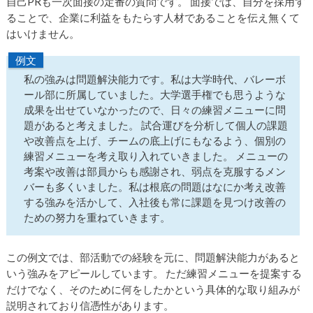
自己PRも一次面接の定番の質問です。 面接では、自分を採用す
ることで、企業に利益をもたらす人材であることを伝え無くて
はいけません。
例文
私の強みは問題解決能力です。私は大学時代、バレーボ
ール部に所属していました。大学選手権でも思うような
成果を出せていなかったので、日々の練習メニューに問
題があると考えました。 試合運びを分析して個人の課題
や改善点を上げ、チームの底上げにもなるよう、個別の
練習メニューを考え取り入れていきました。 メニューの
考案や改善は部員からも感謝され、弱点を克服するメン
バーも多くいました。私は根底の問題はなにか考え改善
する強みを活かして、入社後も常に課題を見つけ改善の
ための努力を重ねていきます。
この例文では、部活動での経験を元に、問題解決能力があると
いう強みをアピールしています。 ただ練習メニューを提案する
だけでなく、そのために何をしたかという具体的な取り組みが
説明されており信憑性があります。