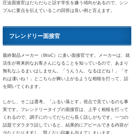
圧迫面接官はだらだらと話す学生を嫌う傾向があるので、シン
プルに要点を伝えているこの回答は良い例と言えます。
フレンドリー面接官
最終製品メーカー（BtoC）に多い面接官です。メーカーは、就
活生が将来的なお客さんになることを知っているので、あまり
無礼なふるまいはしません。「うんうん、なるほどね！」「そ
れは凄いね！」とこちらが舞い上がるような相槌を打って、話
を聞いてくれます。
しかし、そこは選考。「ふるい落とす」視点で見ているのも事
実です。フレンドリータイプの面接官は、上手く相槌を打って
くれるので、調子にのってだらだら長く話しがちです。一つの
話題でダラダラ話していると、結果的にアピールできる内容が
少なくなりますし、賢くない印象も与えてしまいます。