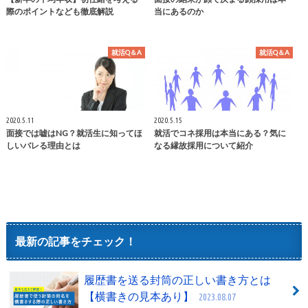
際のポイントなども徹底解説
当にあるのか
就活Q＆A
就活Q＆A
2020.5.11
2020.5.15
面接では嘘はNG？就活生に知ってほ
就活でコネ採用は本当にある？気に
しいバレる理由とは
なる縁故採用について紹介
最新の記事をチェック！
履歴書を送る封筒の正しい書き方とは
【横書きの見本あり】
2023.08.07