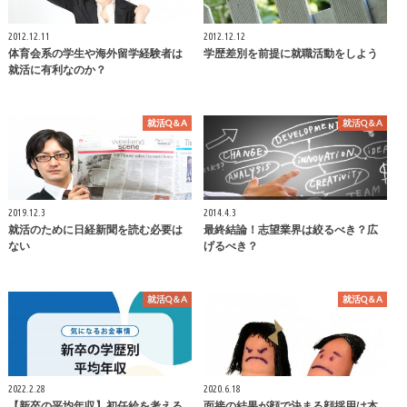
2012.12.11
2012.12.12
体育会系の学生や海外留学経験者は
学歴差別を前提に就職活動をしよう
就活に有利なのか？
就活Q＆A
就活Q＆A
2019.12.3
2014.4.3
就活のために日経新聞を読む必要は
最終結論！志望業界は絞るべき？広
ない
げるべき？
就活Q＆A
就活Q＆A
2022.2.28
2020.6.18
【新卒の平均年収】初任給を考える
面接の結果が顔で決まる顔採用は本