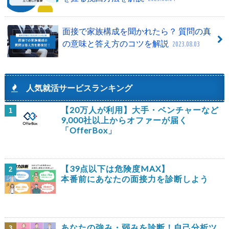
面接で家族構成を聞かれたら？ 質問の真
の意味と答え方のコツを解説
2023.08.03
人気就活サービスランキング
【20万人が利用】大手・ベンチャーなど
1
9,000社以上からオファーが届く
「OfferBox」
【39点以下は危険度MAX】
2
本番前にあなたの面接力を診断しよう
あなたの強み・弱みを診断！自己分析ツ
3