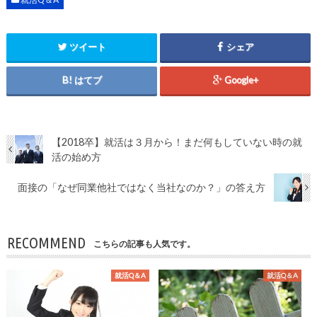
ツイート
シェア
はてブ
Google+
【2018卒】就活は３月から！まだ何もしていない時の就
活の始め方
面接の「なぜ同業他社ではなく当社なのか？」の答え方
RECOMMEND
こちらの記事も人気です。
就活Q＆A
就活Q＆A