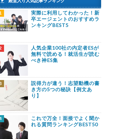
殿堂入り人気記事ランキング
実際に利用してわかった！新
1
卒エージェントのおすすめラ
ンキングBEST5
人気企業100社の内定者ESが
2
無料で読める！就活生が読む
べき神ES集
説得力が違う！志望動機の書
3
き方の5つの秘訣【例文あ
り】
これで万全！面接でよく聞か
4
れる質問ランキングBEST50