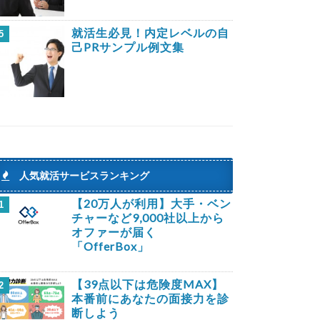
就活生必見！内定レベルの自
5
己PRサンプル例文集
人気就活サービスランキング
【20万人が利用】大手・ベン
1
チャーなど9,000社以上から
オファーが届く
「OfferBox」
【39点以下は危険度MAX】
2
本番前にあなたの面接力を診
断しよう