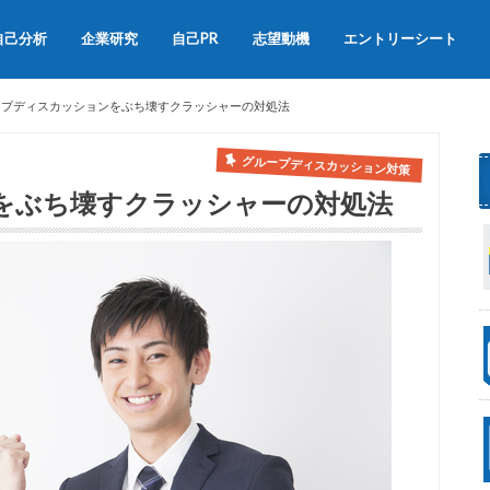
自己分析
企業研究
自己PR
志望動機
エントリーシート
会社説明会
OB訪問
自己PRの書き方
自己PRの例文集
志望動機の書き方
志望動機の例文
ープディスカッションをぶち壊すクラッシャーの対処法
グループディスカッション対策
をぶち壊すクラッシャーの対処法