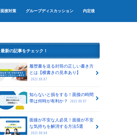
面接対策
グループディスカッション
内定後
面接のマナー
面接でよく聞かれる質問
グループワーク
内定辞退
内定者懇親会
内定式
最新の記事をチェック！
履歴書を送る封筒の正しい書き方
とは【横書きの見本あり】
2023.08.07
知らないと損をする！面接の時間
帯は何時が有利か？
2023.08.07
面接が不安な人必見！面接が不安
な気持ちを解消する方法5選
2023.08.04