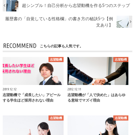
超シンプル！自己分析から志望動機を作る5つのステップ
履歴書の「自覚している性格欄」の書き方の秘訣5つ【例
文あり】
RECOMMEND
こちらの記事も人気です。
志望動機
志望動機
2019.12.12
2012.12.11
志望動機で「成長したい」アピール
志望動機が「人で決めた」はあらゆ
する学生ほど採用されない理由
る意味でマズイ理由
志望動機
志望動機