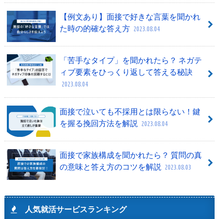
【例文あり】面接で好きな言葉を聞かれ
た時の的確な答え方
2023.08.04
「苦手なタイプ」を聞かれたら？ ネガテ
ィブ要素をひっくり返して答える秘訣
2023.08.04
面接で泣いても不採用とは限らない！鍵
を握る挽回方法を解説
2023.08.04
面接で家族構成を聞かれたら？ 質問の真
の意味と答え方のコツを解説
2023.08.03
人気就活サービスランキング