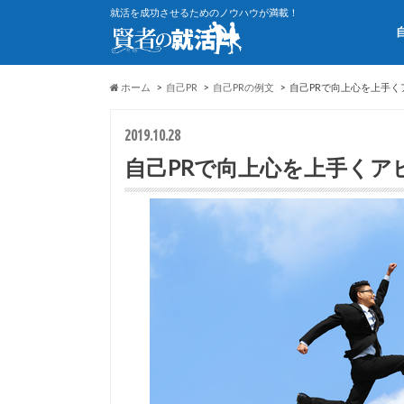
就活を成功させるためのノウハウが満載！
ホーム
自己PR
自己PRの例文
自己PRで向上心を上手く
2019.10.28
自己PRで向上心を上手くア