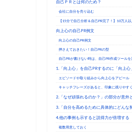
自己ＰＲとは何のため？
会社に自分を売り込む
【15分で自己分析＆自己PR完了！】10万人
向上心の自己PR例文
向上心の自己PR例文
押さえておきたい！自己PRの型
自己PRが書けない時は、自己PR作成ツールを
1.「向上心」を自己PRするのに「向上
エピソードや取り組みから向上心をアピール
キャッチフレーズがあると、印象に残りやす
2.「なぜ頑張れるのか？」の部分が意外
3.「自分を高めるために具体的にどんな
4.他の事例も示すると説得力が倍増する
複数用意しておく