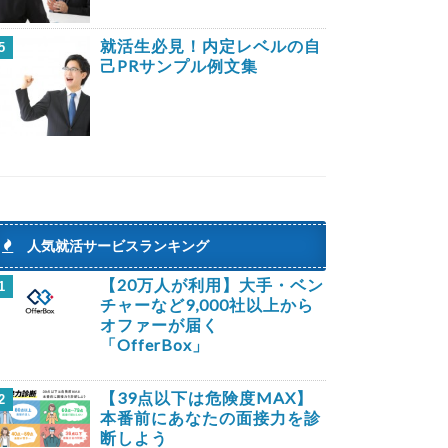
就活生必見！内定レベルの自
5
己PRサンプル例文集
人気就活サービスランキング
【20万人が利用】大手・ベン
1
チャーなど9,000社以上から
オファーが届く
「OfferBox」
【39点以下は危険度MAX】
2
本番前にあなたの面接力を診
断しよう