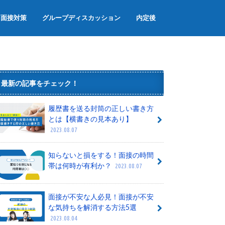
面接対策
グループディスカッション
内定後
面接のマナー
面接でよく聞かれる質問
グループワーク
内定辞退
内定者懇親会
内定式
最新の記事をチェック！
履歴書を送る封筒の正しい書き方
とは【横書きの見本あり】
2023.08.07
知らないと損をする！面接の時間
帯は何時が有利か？
2023.08.07
面接が不安な人必見！面接が不安
な気持ちを解消する方法5選
2023.08.04