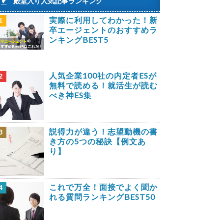
殿堂入り人気記事ランキング
実際に利用してわかった！新
1
卒エージェントのおすすめラ
ンキングBEST5
人気企業100社の内定者ESが
2
無料で読める！就活生が読む
べき神ES集
説得力が違う！志望動機の書
3
き方の5つの秘訣【例文あ
り】
これで万全！面接でよく聞か
4
れる質問ランキングBEST50