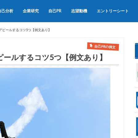
自己分析
企業研究
自己PR
志望動機
エントリーシート
会社説明会
OB訪問
自己PRの書き方
自己PRの例文集
志望動機の書き方
志望動機の例文
アピールするコツ5つ【例文あり】
自己PRの例文
ピールするコツ5つ【例文あり】