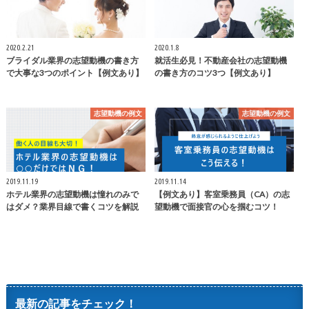
2020.2.21
2020.1.8
ブライダル業界の志望動機の書き方
就活生必見！不動産会社の志望動機
で大事な3つのポイント【例文あり】
の書き方のコツ3つ【例文あり】
志望動機の例文
志望動機の例文
2019.11.19
2019.11.14
ホテル業界の志望動機は憧れのみで
【例文あり】客室乗務員（CA）の志
はダメ？業界目線で書くコツを解説
望動機で面接官の心を掴むコツ！
最新の記事をチェック！