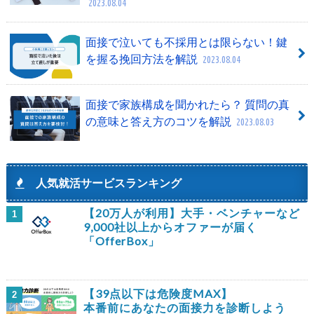
2023.08.04
面接で泣いても不採用とは限らない！鍵
を握る挽回方法を解説
2023.08.04
面接で家族構成を聞かれたら？ 質問の真
の意味と答え方のコツを解説
2023.08.03
人気就活サービスランキング
【20万人が利用】大手・ベンチャーなど
1
9,000社以上からオファーが届く
「OfferBox」
【39点以下は危険度MAX】
2
本番前にあなたの面接力を診断しよう