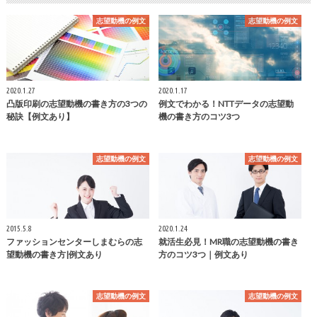
志望動機の例文
志望動機の例文
2020.1.27
2020.1.17
凸版印刷の志望動機の書き方の3つの
例文でわかる！NTTデータの志望動
秘訣【例文あり】
機の書き方のコツ3つ
志望動機の例文
志望動機の例文
2015.5.8
2020.1.24
ファッションセンターしまむらの志
就活生必見！MR職の志望動機の書き
望動機の書き方|例文あり
方のコツ3つ｜例文あり
志望動機の例文
志望動機の例文