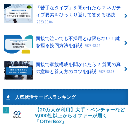
「苦手なタイプ」を聞かれたら？ ネガテ
ィブ要素をひっくり返して答える秘訣
2023.08.04
面接で泣いても不採用とは限らない！鍵
を握る挽回方法を解説
2023.08.04
面接で家族構成を聞かれたら？ 質問の真
の意味と答え方のコツを解説
2023.08.03
人気就活サービスランキング
【20万人が利用】大手・ベンチャーなど
1
9,000社以上からオファーが届く
「OfferBox」