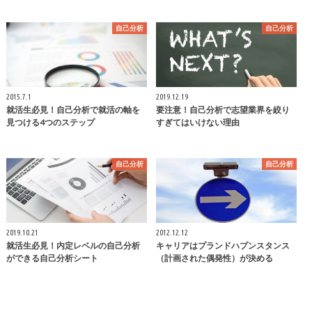
自己分析
自己分析
2015.7.1
2019.12.19
就活生必見！自己分析で就活の軸を
要注意！自己分析で志望業界を絞り
見つける4つのステップ
すぎてはいけない理由
自己分析
自己分析
2019.10.21
2012.12.12
就活生必見！内定レベルの自己分析
キャリアはプランドハプンスタンス
ができる自己分析シート
（計画された偶発性）が決める