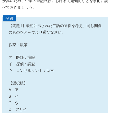
が高いため、企業の筆記試験における問題傾向などを事前に調
べておきましょう。
例題
【問題1】最初に示された二語の関係を考え、同じ関係
のものをア～ウより選びなさい。
作家：執筆
ア 医師：病院
イ 探偵：調査
ウ コンサルタント：助言
【選択肢】
A ア
B イ
C ウ
D アとイ