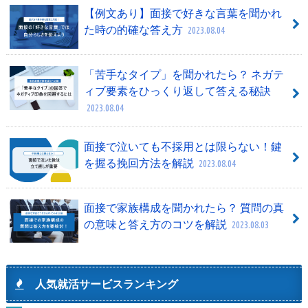
【例文あり】面接で好きな言葉を聞かれ
た時の的確な答え方
2023.08.04
「苦手なタイプ」を聞かれたら？ ネガテ
ィブ要素をひっくり返して答える秘訣
2023.08.04
面接で泣いても不採用とは限らない！鍵
を握る挽回方法を解説
2023.08.04
面接で家族構成を聞かれたら？ 質問の真
の意味と答え方のコツを解説
2023.08.03
人気就活サービスランキング