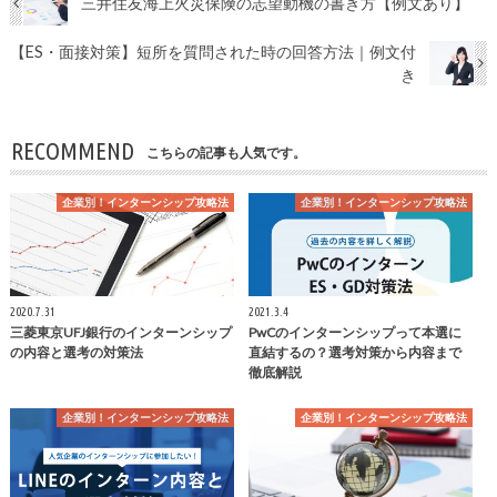
三井住友海上火災保険の志望動機の書き方【例文あり】
【ES・面接対策】短所を質問された時の回答方法｜例文付
き
RECOMMEND
こちらの記事も人気です。
企業別！インターンシップ攻略法
企業別！インターンシップ攻略法
2020.7.31
2021.3.4
三菱東京UFJ銀行のインターンシップ
PwCのインターンシップって本選に
の内容と選考の対策法
直結するの？選考対策から内容まで
徹底解説
企業別！インターンシップ攻略法
企業別！インターンシップ攻略法