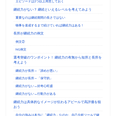
エピソードは2つ以上用意しておく
継続力がない？ 継続といえるレベルを考えてみよう
重要なのは継続期間の長さではない
物事を達成するまで続けていれば継続力はある！
長所が継続力の例文
例文②
NG例文
選考突破のワンポイント！ 継続力の有無から短所と長所を
考えよう
継続力が長所⇔「諦めが悪い」
継続力が長所⇔「保守的」
継続力がない→好奇心旺盛
継続力がない→行動力がある
継続力は具体的なイメージが伝わるアピールで高評価を狙
おう
自分の強みは本当に「継続力」なのか、自己分析ツールで確