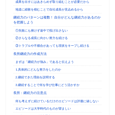
成果を出すにはあきらめず取り組むことが必要だから
地道に経験を積むことで自社成長が見込めるから
継続力のパターンは複数！ 自分がどんな継続力があるのか
を把握しよう
①失敗にも挫けず途中で投げ出さない
②さらなる成長に向かい努力を続ける
③トラブルや不都合があっても現状をキープし続ける
長所継続力の作成方法
まずは「継続力が強み」であると伝えよう
1.具体的にどんな努力をしたのか
2.継続できた理由を説明する
3.継続することで何を学び仕事にどう活かすか
長所：継続力の注意点
何も考えずに続けているだけのエピソードは評価に値しない
エピソードは大学時代のものが望ましい