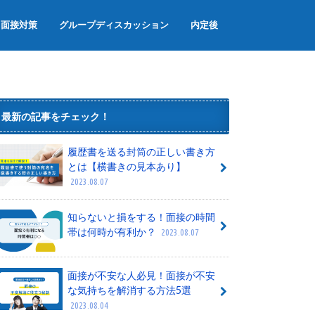
面接対策
グループディスカッション
内定後
面接のマナー
面接でよく聞かれる質問
グループワーク
内定辞退
内定者懇親会
内定式
最新の記事をチェック！
履歴書を送る封筒の正しい書き方
とは【横書きの見本あり】
2023.08.07
知らないと損をする！面接の時間
帯は何時が有利か？
2023.08.07
面接が不安な人必見！面接が不安
な気持ちを解消する方法5選
2023.08.04