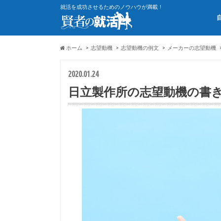
就活を成功させるためのノウハウが満載！
ホーム
志望動機
志望動機の例文
メーカーの志望動機
2020.01.24
日立製作所の志望動機の書