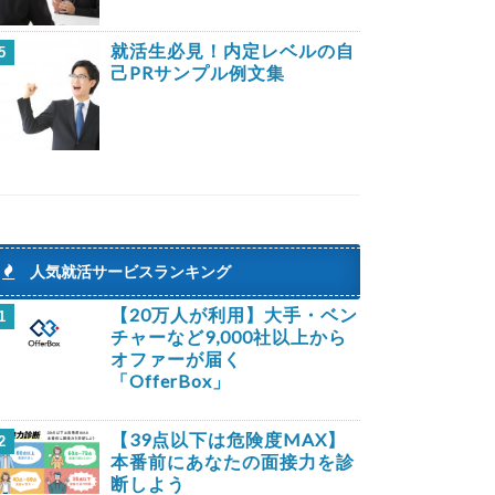
就活生必見！内定レベルの自
5
己PRサンプル例文集
人気就活サービスランキング
【20万人が利用】大手・ベン
1
チャーなど9,000社以上から
オファーが届く
「OfferBox」
【39点以下は危険度MAX】
2
本番前にあなたの面接力を診
断しよう