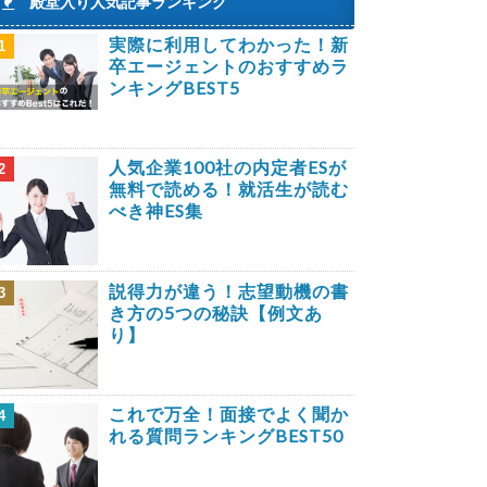
殿堂入り人気記事ランキング
実際に利用してわかった！新
1
卒エージェントのおすすめラ
ンキングBEST5
人気企業100社の内定者ESが
2
無料で読める！就活生が読む
べき神ES集
説得力が違う！志望動機の書
3
き方の5つの秘訣【例文あ
り】
これで万全！面接でよく聞か
4
れる質問ランキングBEST50