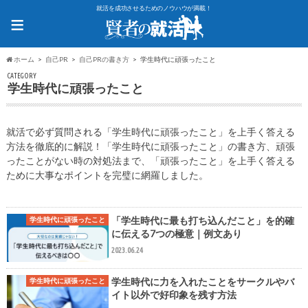
就活を成功させるためのノウハウが満載！
≡
ホーム
自己PR
自己PRの書き方
学生時代に頑張ったこと
CATEGORY
学生時代に頑張ったこと
就活で必ず質問される「学生時代に頑張ったこと」を上手く答える
方法を徹底的に解説！「学生時代に頑張ったこと」の書き方、頑張
ったことがない時の対処法まで、「頑張ったこと」を上手く答える
ために大事なポイントを完璧に網羅しました。
「学生時代に最も打ち込んだこと」を的確
学生時代に頑張ったこと
に伝える7つの極意｜例文あり
2023.06.24
学生時代に力を入れたことをサークルやバ
学生時代に頑張ったこと
イト以外で好印象を残す方法