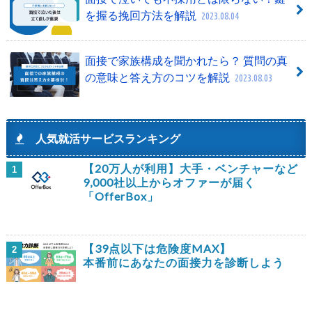
を握る挽回方法を解説
2023.08.04
面接で家族構成を聞かれたら？ 質問の真
の意味と答え方のコツを解説
2023.08.03
人気就活サービスランキング
【20万人が利用】大手・ベンチャーなど
1
9,000社以上からオファーが届く
「OfferBox」
【39点以下は危険度MAX】
2
本番前にあなたの面接力を診断しよう