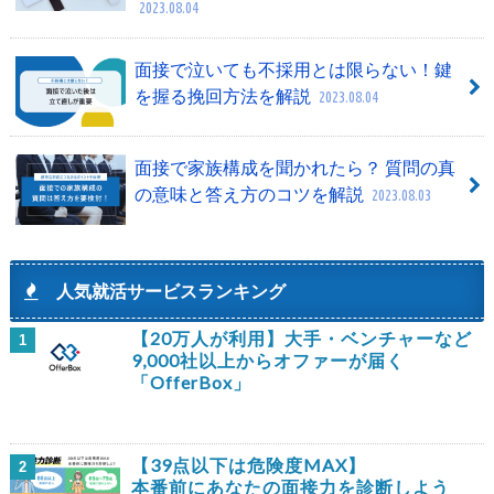
2023.08.04
面接で泣いても不採用とは限らない！鍵
を握る挽回方法を解説
2023.08.04
面接で家族構成を聞かれたら？ 質問の真
の意味と答え方のコツを解説
2023.08.03
人気就活サービスランキング
【20万人が利用】大手・ベンチャーなど
1
9,000社以上からオファーが届く
「OfferBox」
【39点以下は危険度MAX】
2
本番前にあなたの面接力を診断しよう