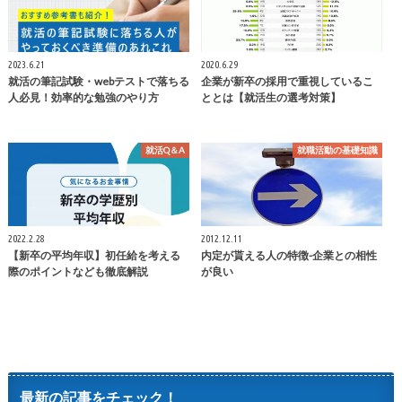
2023.6.21
2020.6.29
就活の筆記試験・webテストで落ちる
企業が新卒の採用で重視しているこ
人必見！効率的な勉強のやり方
ととは【就活生の選考対策】
就活Q＆A
就職活動の基礎知識
2022.2.28
2012.12.11
【新卒の平均年収】初任給を考える
内定が貰える人の特徴-企業との相性
際のポイントなども徹底解説
が良い
最新の記事をチェック！