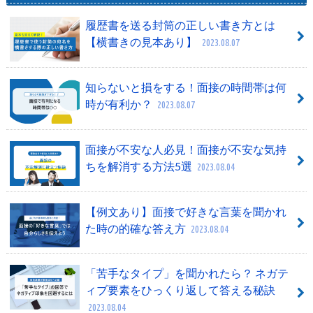
履歴書を送る封筒の正しい書き方とは
【横書きの見本あり】
2023.08.07
知らないと損をする！面接の時間帯は何
時が有利か？
2023.08.07
面接が不安な人必見！面接が不安な気持
ちを解消する方法5選
2023.08.04
【例文あり】面接で好きな言葉を聞かれ
た時の的確な答え方
2023.08.04
「苦手なタイプ」を聞かれたら？ ネガテ
ィブ要素をひっくり返して答える秘訣
2023.08.04