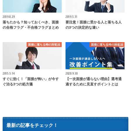
2019.8.29
2019.5.31
落ちたかも？知っておくべき、面接
要注意！面接に受かる人と落ちる人
の合格フラグ・不合格フラグまとめ
の3つの決定的な違い
面接に落ちる時の対処法
面接に落ちる時の対処法
2015.5.14
2020.9.30
すぐに効く！「面接が怖い」が今す
【一次面接が通らない理由】選考通
ぐ治る3つの処方箋
過するために見直すポイントとは
最新の記事をチェック！