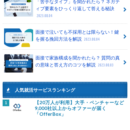
「苦手なタイプ」を聞かれたら？ ネガテ
ィブ要素をひっくり返して答える秘訣
2023.08.04
面接で泣いても不採用とは限らない！鍵
を握る挽回方法を解説
2023.08.04
面接で家族構成を聞かれたら？ 質問の真
の意味と答え方のコツを解説
2023.08.03
人気就活サービスランキング
【20万人が利用】大手・ベンチャーなど
1
9,000社以上からオファーが届く
「OfferBox」