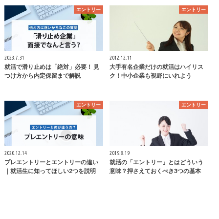
エントリー
エントリー
2023.7.31
2012.12.11
就活で滑り止めは「絶対」必要！ 見
大手有名企業だけの就活はハイリス
つけ方から内定保留まで解説
ク！中小企業も視野にいれよう
エントリー
エントリー
2020.12.14
2019.8.19
プレエントリーとエントリーの違い
就活の「エントリー」とはどういう
｜就活生に知ってほしい2つを説明
意味？押さえておくべき3つの基本