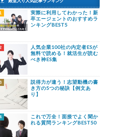
殿堂入り人気記事ランキング
実際に利用してわかった！新
1
卒エージェントのおすすめラ
ンキングBEST5
人気企業100社の内定者ESが
2
無料で読める！就活生が読む
べき神ES集
説得力が違う！志望動機の書
3
き方の5つの秘訣【例文あ
り】
これで万全！面接でよく聞か
4
れる質問ランキングBEST50