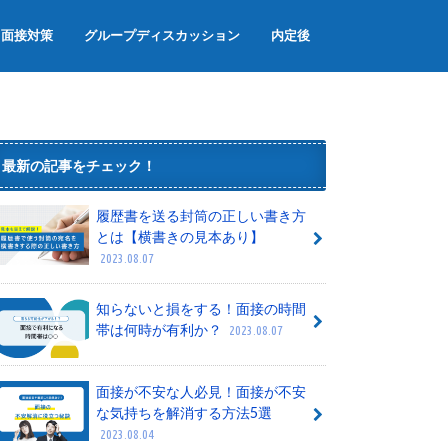
面接対策
グループディスカッション
内定後
面接のマナー
面接でよく聞かれる質問
グループワーク
内定辞退
内定者懇親会
内定式
最新の記事をチェック！
履歴書を送る封筒の正しい書き方
とは【横書きの見本あり】
2023.08.07
知らないと損をする！面接の時間
帯は何時が有利か？
2023.08.07
面接が不安な人必見！面接が不安
な気持ちを解消する方法5選
2023.08.04