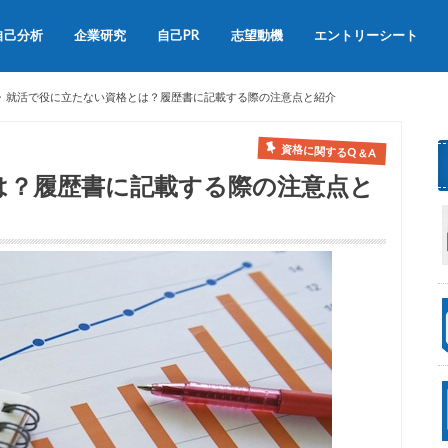
自己分析
企業研究
自己PR
志望動機
エントリーシート
会社説明会
OB訪問
自己PRの書き方
自己PRの例文集
志望動機の書き方
志望動機の例文
就活で役に立たない資格とは？履歴書に記載する際の注意点と紹介
資格に関するQ＆A
は？履歴書に記載する際の注意点と