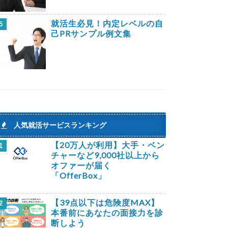
就活生必見！内定レベルの自
5
己PRサンプル例文集
人気就活サービスランキング
【20万人が利用】大手・ベン
1
チャーなど9,000社以上から
オファーが届く
「OfferBox」
【39点以下は危険度MAX】
2
本番前にあなたの面接力を診
断しよう