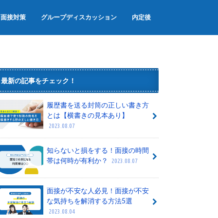
面接対策
グループディスカッション
内定後
面接のマナー
面接でよく聞かれる質問
グループワーク
内定辞退
内定者懇親会
内定式
最新の記事をチェック！
履歴書を送る封筒の正しい書き方
とは【横書きの見本あり】
2023.08.07
知らないと損をする！面接の時間
帯は何時が有利か？
2023.08.07
面接が不安な人必見！面接が不安
な気持ちを解消する方法5選
2023.08.04