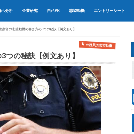
自己分析
企業研究
自己PR
志望動機
エントリーシート
会社説明会
OB訪問
自己PRの書き方
自己PRの例文集
志望動機の書き方
志望動機の例文
警察官の志望動機の書き方の3つの秘訣【例文あり】
公務員の志望動機
の3つの秘訣【例文あり】