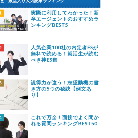
殿堂入り人気記事ランキング
実際に利用してわかった！新
1
卒エージェントのおすすめラ
ンキングBEST5
人気企業100社の内定者ESが
2
無料で読める！就活生が読む
べき神ES集
説得力が違う！志望動機の書
3
き方の5つの秘訣【例文あ
り】
これで万全！面接でよく聞か
4
れる質問ランキングBEST50