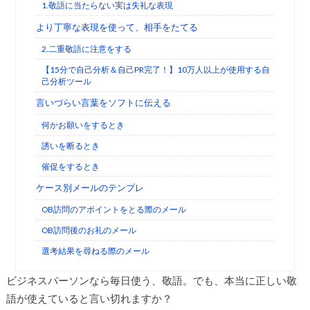
1.敬語に当たらない実は失礼な表現
より丁寧な表現を使って、相手をたてる
2.二重敬語に注意をする
【15分で自己分析＆自己PR完了！】10万人以上が使用する自
己分析ツール
言いづらい言葉をソフトに伝える
何かお願いをするとき
誘いを断るとき
催促をするとき
ケース別メールのテンプレ
OB訪問のアポイントをとる際のメール
OB訪問後のお礼のメール
選考結果を尋ねる際のメール
ビジネスパーソンなら毎日使う、敬語。でも、本当に正しい敬
語が使えていると言い切れますか？