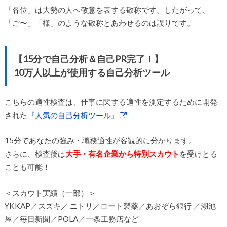
「各位」は大勢の人へ敬意を表する敬称です。したがって、
「ご〜」「様」のような敬称とあわせるのは誤りです。
【15分で自己分析＆自己PR完了！】
10万人以上が使用する自己分析ツール
こちらの適性検査は、仕事に関する適性を測定するために開発
された
『人気の自己分析ツール』
15分であなたの強み・職務適性が客観的に分かります。
さらに、検査後は
大手・有名企業から特別スカウト
を受けとる
ことも可能！
＜スカウト実績（一部）＞
YKKAP／スズキ／ ニトリ／ロート製薬／あおぞら銀行 ／湖池
屋／毎日新聞／POLA／一条工務店など