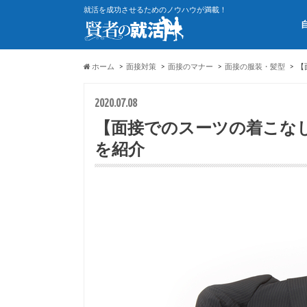
就活を成功させるためのノウハウが満載！
ホーム
面接対策
面接のマナー
面接の服装・髪型
【
2020.07.08
【面接でのスーツの着こな
を紹介