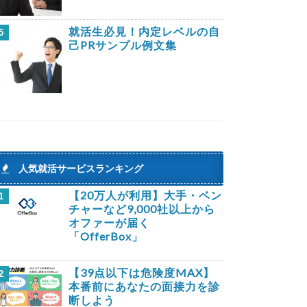
就活生必見！内定レベルの自
5
己PRサンプル例文集
人気就活サービスランキング
【20万人が利用】大手・ベン
1
チャーなど9,000社以上から
オファーが届く
「OfferBox」
【39点以下は危険度MAX】
2
本番前にあなたの面接力を診
断しよう