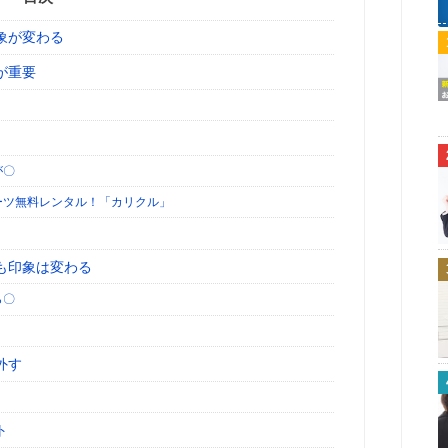
象が変わる
が重要
が〇
ーツ無料レンタル！「カリクル」
も印象は変わる
ら〇
外す
ト