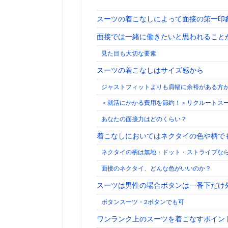
スーツの着こなしによって面接の第一印
面接では一緒に働きたいと思われること
見た目も大切な要素
スーツの着こなしはサイズ感から
ジャストフィットよりも肩幅に余裕がある方
＜就活にかかる費用を節約！＞リクルートス
あなたの面接力はどのくらい？
着こなしにおいてはネクタイの色や柄で
ネクタイの柄は無地・ドット・ストライプな
面接のネクタイ、どんな色がいいのか？
スーツは男性の場合ボタンは一番下だけ
ボタンスーツ・2ボタンでも可
ワンランク上のスーツを着こなすポイン