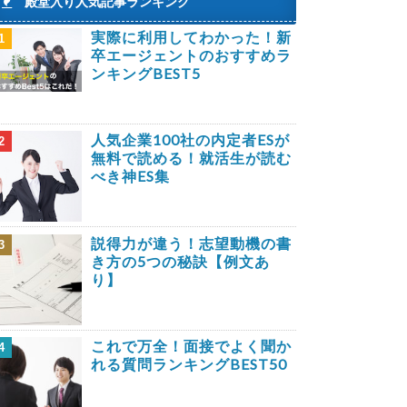
殿堂入り人気記事ランキング
実際に利用してわかった！新
1
卒エージェントのおすすめラ
ンキングBEST5
人気企業100社の内定者ESが
2
無料で読める！就活生が読む
べき神ES集
説得力が違う！志望動機の書
3
き方の5つの秘訣【例文あ
り】
これで万全！面接でよく聞か
4
れる質問ランキングBEST50