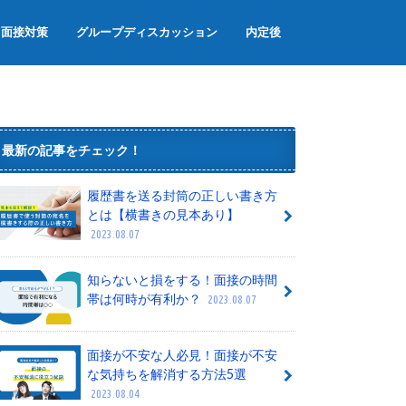
面接対策
グループディスカッション
内定後
面接のマナー
面接でよく聞かれる質問
グループワーク
内定辞退
内定者懇親会
内定式
最新の記事をチェック！
履歴書を送る封筒の正しい書き方
とは【横書きの見本あり】
2023.08.07
知らないと損をする！面接の時間
帯は何時が有利か？
2023.08.07
面接が不安な人必見！面接が不安
な気持ちを解消する方法5選
2023.08.04