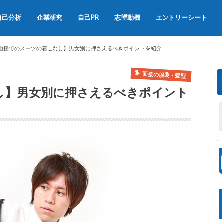
自己分析
企業研究
自己PR
志望動機
エントリーシート
会社説明会
OB訪問
自己PRの書き方
自己PRの例文集
志望動機の書き方
志望動機の例文
面接でのスーツの着こなし】男女別に押さえるべきポイントを紹介
面接の服装・髪型
し】男女別に押さえるべきポイント