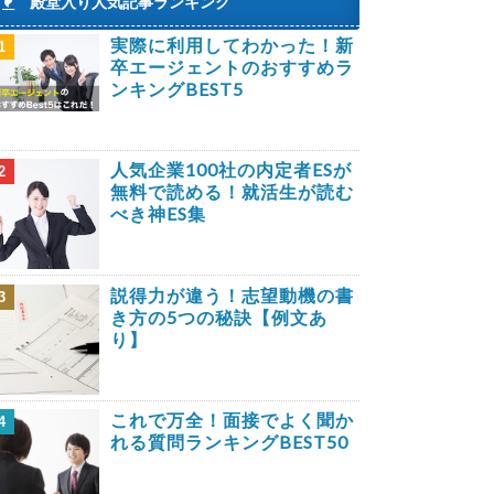
殿堂入り人気記事ランキング
実際に利用してわかった！新
1
卒エージェントのおすすめラ
ンキングBEST5
人気企業100社の内定者ESが
2
無料で読める！就活生が読む
べき神ES集
説得力が違う！志望動機の書
3
き方の5つの秘訣【例文あ
り】
これで万全！面接でよく聞か
4
れる質問ランキングBEST50