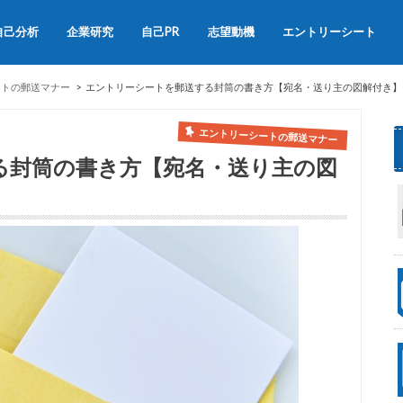
自己分析
企業研究
自己PR
志望動機
エントリーシート
会社説明会
OB訪問
自己PRの書き方
自己PRの例文集
志望動機の書き方
志望動機の例文
ートの郵送マナー
エントリーシートを郵送する封筒の書き方【宛名・送り主の図解付き】
エントリーシートの郵送マナー
る封筒の書き方【宛名・送り主の図