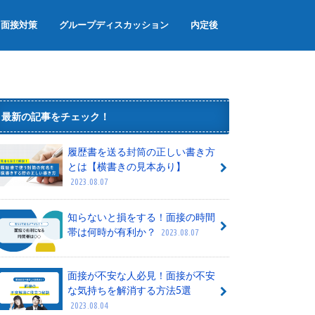
面接対策
グループディスカッション
内定後
面接のマナー
面接でよく聞かれる質問
グループワーク
内定辞退
内定者懇親会
内定式
最新の記事をチェック！
履歴書を送る封筒の正しい書き方
とは【横書きの見本あり】
2023.08.07
知らないと損をする！面接の時間
帯は何時が有利か？
2023.08.07
面接が不安な人必見！面接が不安
な気持ちを解消する方法5選
2023.08.04