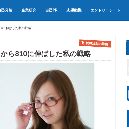
自己分析
企業研究
自己PR
志望動機
エントリーシート
会社説明会
OB訪問
自己PRの書き方
自己PRの例文集
志望動機の書き方
志望動機の例文
ら810に伸ばした私の戦略
就職活動の準備
05から810に伸ばした私の戦略