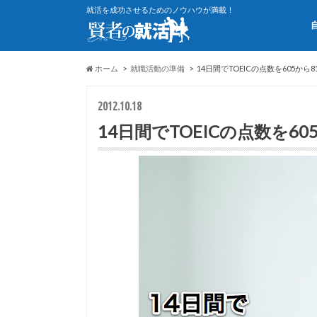
就活を成功させるためのノウハウが満載！
ホーム
就職活動の準備
14日間でTOEICの点数を605か
2012.10.18
14日間でTOEICの点数を6