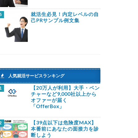
就活生必見！内定レベルの自
5
己PRサンプル例文集
人気就活サービスランキング
【20万人が利用】大手・ベン
1
チャーなど9,000社以上から
オファーが届く
「OfferBox」
【39点以下は危険度MAX】
2
本番前にあなたの面接力を診
断しよう