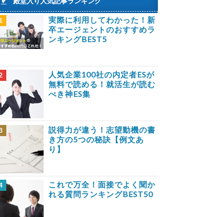
殿堂入り人気記事ランキング
実際に利用してわかった！新
1
卒エージェントのおすすめラ
ンキングBEST5
人気企業100社の内定者ESが
2
無料で読める！就活生が読む
べき神ES集
説得力が違う！志望動機の書
3
き方の5つの秘訣【例文あ
り】
これで万全！面接でよく聞か
4
れる質問ランキングBEST50