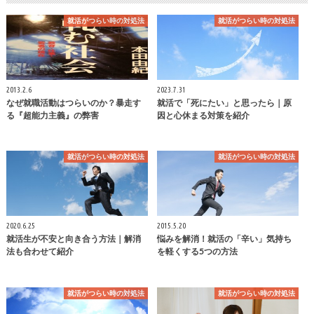
就活がつらい時の対処法
就活がつらい時の対処法
2013.2.6
2023.7.31
なぜ就職活動はつらいのか？暴走す
就活で「死にたい」と思ったら｜原
る『超能力主義』の弊害
因と心休まる対策を紹介
就活がつらい時の対処法
就活がつらい時の対処法
2020.6.25
2015.5.20
就活生が不安と向き合う方法｜解消
悩みを解消！就活の「辛い」気持ち
法も合わせて紹介
を軽くする5つの方法
就活がつらい時の対処法
就活がつらい時の対処法