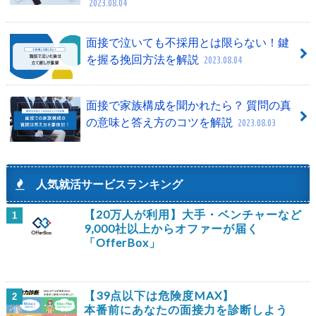
2023.08.04
面接で泣いても不採用とは限らない！鍵
を握る挽回方法を解説
2023.08.04
面接で家族構成を聞かれたら？ 質問の真
の意味と答え方のコツを解説
2023.08.03
人気就活サービスランキング
【20万人が利用】大手・ベンチャーなど
1
9,000社以上からオファーが届く
「OfferBox」
【39点以下は危険度MAX】
2
本番前にあなたの面接力を診断しよう