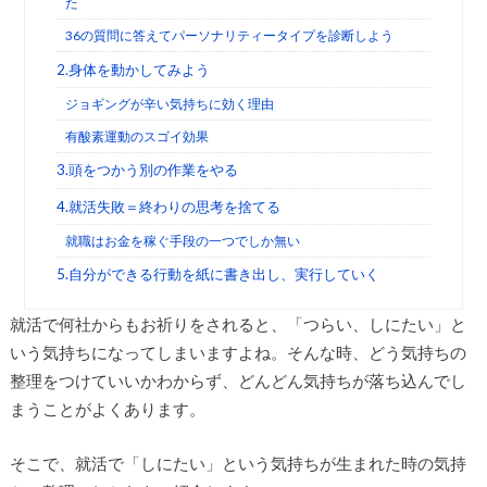
た
36の質問に答えてパーソナリティータイプを診断しよう
2.身体を動かしてみよう
ジョギングが辛い気持ちに効く理由
有酸素運動のスゴイ効果
3.頭をつかう別の作業をやる
4.就活失敗＝終わりの思考を捨てる
就職はお金を稼ぐ手段の一つでしか無い
5.自分ができる行動を紙に書き出し、実行していく
就活で何社からもお祈りをされると、「つらい、しにたい」と
いう気持ちになってしまいますよね。そんな時、どう気持ちの
整理をつけていいかわからず、どんどん気持ちが落ち込んでし
まうことがよくあります。
そこで、就活で「しにたい」という気持ちが生まれた時の気持