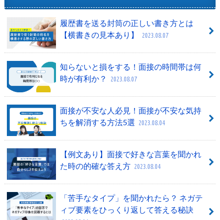
履歴書を送る封筒の正しい書き方とは
【横書きの見本あり】
2023.08.07
知らないと損をする！面接の時間帯は何
時が有利か？
2023.08.07
面接が不安な人必見！面接が不安な気持
ちを解消する方法5選
2023.08.04
【例文あり】面接で好きな言葉を聞かれ
た時の的確な答え方
2023.08.04
「苦手なタイプ」を聞かれたら？ ネガテ
ィブ要素をひっくり返して答える秘訣