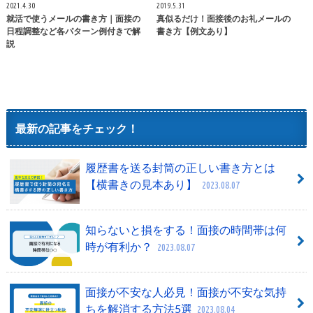
2021.4.30
2019.5.31
就活で使うメールの書き方｜面接の
真似るだけ！面接後のお礼メールの
日程調整など各パターン例付きで解
書き方【例文あり】
説
最新の記事をチェック！
履歴書を送る封筒の正しい書き方とは
【横書きの見本あり】
2023.08.07
知らないと損をする！面接の時間帯は何
時が有利か？
2023.08.07
面接が不安な人必見！面接が不安な気持
ちを解消する方法5選
2023.08.04