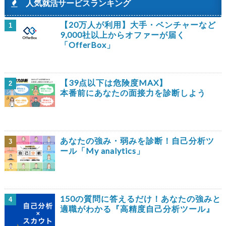
人気就活サービスランキング
【20万人が利用】大手・ベンチャーなど
1
9,000社以上からオファーが届く
「OfferBox」
【39点以下は危険度MAX】
2
本番前にあなたの面接力を診断しよう
あなたの強み・弱みを診断！自己分析ツ
3
ール「My analytics」
150の質問に答えるだけ！あなたの強みと
4
適職がわかる『高精度自己分析ツール』