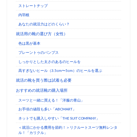
ストレートチップ
内羽根
あなたの就活力はどのくらい？
就活用の靴の選び方（女性）
色は黒が基本
プレーントゥのパンプス
しっかりとした太さのあるのヒールを
高すぎないヒール（3.5cm〜5cm）のヒールを選ぶ
就活の靴を買う際は試着も必要
おすすめの就活靴の購入場所
スーツと一緒に買える！「洋服の青山」
お手頃の値段も多い「ABCMART」
ネットでも購入しやすい「THE SUIT COMPANY」
＜就活にかかる費用を節約！＞リクルートスーツ無料レンタ
ル！「カリクル」