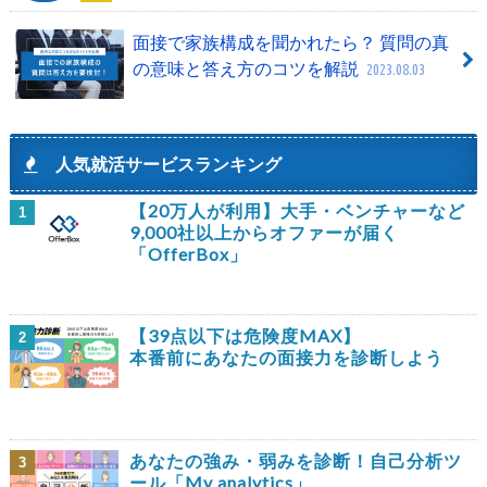
面接で家族構成を聞かれたら？ 質問の真
の意味と答え方のコツを解説
2023.08.03
人気就活サービスランキング
【20万人が利用】大手・ベンチャーなど
1
9,000社以上からオファーが届く
「OfferBox」
【39点以下は危険度MAX】
2
本番前にあなたの面接力を診断しよう
あなたの強み・弱みを診断！自己分析ツ
3
ール「My analytics」