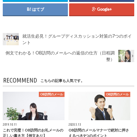
はてブ
Google+
就活生必見！グループディスカッション対策の7つのポイ
ント
例文でわかる！OB訪問のメールへの返信の仕方（日程調
整）
RECOMMEND
こちらの記事も人気です。
OB訪問のメール
OB訪問のメール
2019.10.11
2020.5.13
これで完璧！OB訪問のお礼メールの
OB訪問のメールマナーで絶対に押さ
正しい書き方【例文あり】
えるべき9つのポイント