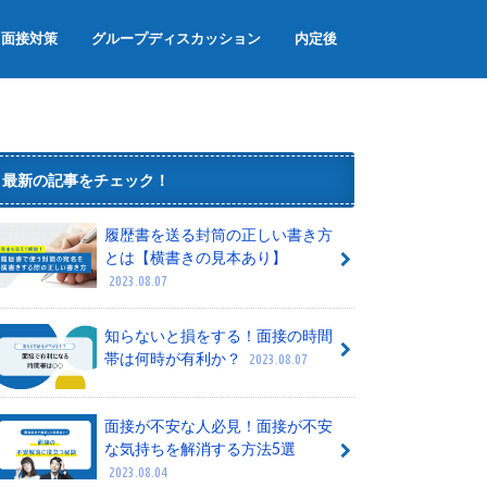
面接対策
グループディスカッション
内定後
面接のマナー
面接でよく聞かれる質問
グループワーク
内定辞退
内定者懇親会
内定式
最新の記事をチェック！
履歴書を送る封筒の正しい書き方
とは【横書きの見本あり】
2023.08.07
知らないと損をする！面接の時間
帯は何時が有利か？
2023.08.07
面接が不安な人必見！面接が不安
な気持ちを解消する方法5選
2023.08.04