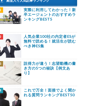
殿堂入り人気記事ランキング
実際に利用してわかった！新
1
卒エージェントのおすすめラ
ンキングBEST5
人気企業100社の内定者ESが
2
無料で読める！就活生が読む
べき神ES集
説得力が違う！志望動機の書
3
き方の5つの秘訣【例文あ
り】
これで万全！面接でよく聞か
4
れる質問ランキングBEST50