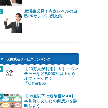
就活生必見！内定レベルの自
5
己PRサンプル例文集
人気就活サービスランキング
【20万人が利用】大手・ベン
1
チャーなど9,000社以上から
オファーが届く
「OfferBox」
【39点以下は危険度MAX】
2
本番前にあなたの面接力を診
断しよう