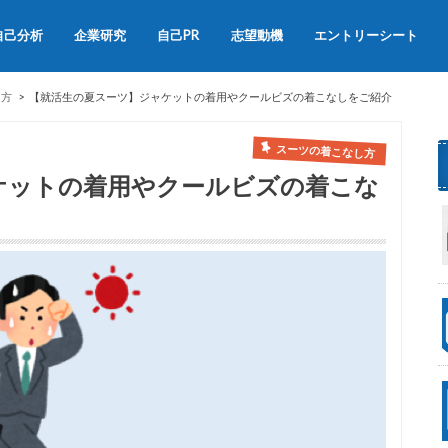
自己分析
企業研究
自己PR
志望動機
エントリーシート
会社説明会
OB訪問
自己PRの書き方
自己PRの例文集
志望動機の書き方
志望動機の例文
し方
【就活生の夏スーツ】ジャケットの着用やクールビズの着こなしをご紹介
スーツの着こなし方
ケットの着用やクールビズの着こな