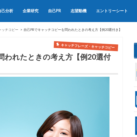
自己分析
企業研究
自己PR
志望動機
エントリーシート
会社説明会
OB訪問
自己PRの書き方
自己PRの例文集
志望動機の書き方
志望動機の例文
ャッチコピー
自己PRでキャッチコピーを問われたときの考え方【例20選付き】
キャッチフレーズ・キャッチコピー
問われたときの考え方【例20選付