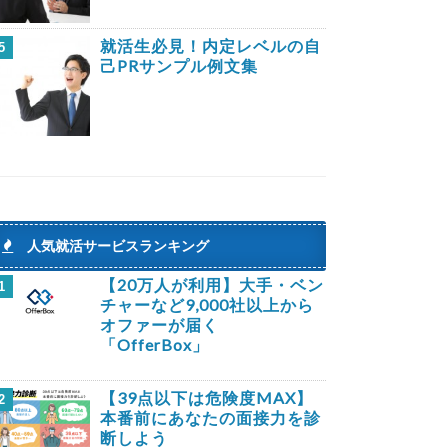
就活生必見！内定レベルの自
5
己PRサンプル例文集
人気就活サービスランキング
【20万人が利用】大手・ベン
1
チャーなど9,000社以上から
オファーが届く
「OfferBox」
【39点以下は危険度MAX】
2
本番前にあなたの面接力を診
断しよう