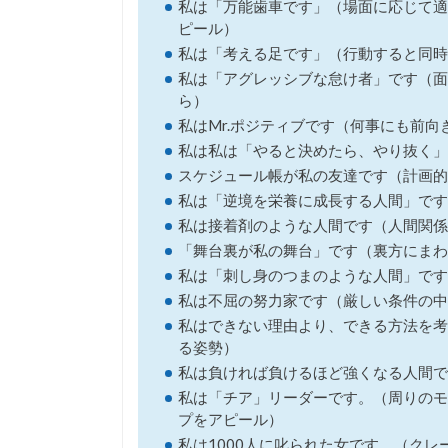
私は「万能歯車です」（場面に応じて適
ピール）
私は「考える足です」（行動すると同時
私は「アグレッシブな怠け者」です（面
ら）
私はMr.ポジティブです（何事にも前向
私は私は「やると決めたら、やり抜く」
スケジュール帳が私の友達です（計画的
私は「逆境を栄養に成長する人間」です
私は接着剤のような人間です（人間関係
「舞台裏が私の舞台」です（裏方にまわ
私は「刺し身のつまのような人間」です
私は不屈の努力家です（厳しい条件の中
私はできない理由より、できる方法を考
る姿勢）
私は負ければ負けるほど強くなる人間で
私は「チア」リーダーです。（周りのモ
プをアピール）
私は1000人に叱られた女です。（ク