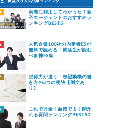
殿堂入り人気記事ランキング
実際に利用してわかった！新
1
卒エージェントのおすすめラ
ンキングBEST5
人気企業100社の内定者ESが
2
無料で読める！就活生が読む
べき神ES集
説得力が違う！志望動機の書
3
き方の5つの秘訣【例文あ
り】
これで万全！面接でよく聞か
4
れる質問ランキングBEST50