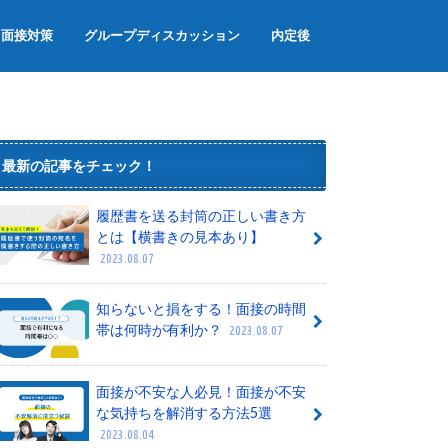
面接対策
グループディスカッション
内定後
面接のマナー
面接でよく聞かれる質問
グループワーク
内定辞退
内定者懇親会
内定式
最新の記事をチェック！
履歴書を送る封筒の正しい書き方
とは【横書きの見本あり】
2023.08.07
知らないと損をする！面接の時間
帯は何時が有利か？
2023.08.07
面接が不安な人必見！面接が不安
な気持ちを解消する方法5選
2023.08.04