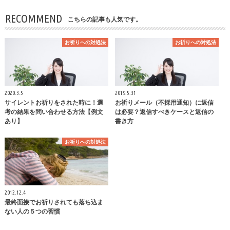
RECOMMEND
こちらの記事も人気です。
お祈りへの対処法
お祈りへの対処法
2020.3.5
2019.5.31
サイレントお祈りをされた時に！選
お祈りメール（不採用通知）に返信
考の結果を問い合わせる方法【例文
は必要？返信すべきケースと返信の
あり】
書き方
お祈りへの対処法
2012.12.4
最終面接でお祈りされても落ち込ま
ない人の５つの習慣