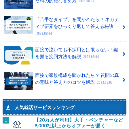
た時の的確な答え方
2023.08.04
「苦手なタイプ」を聞かれたら？ ネガテ
ィブ要素をひっくり返して答える秘訣
2023.08.04
面接で泣いても不採用とは限らない！鍵
を握る挽回方法を解説
2023.08.04
面接で家族構成を聞かれたら？ 質問の真
の意味と答え方のコツを解説
2023.08.03
人気就活サービスランキング
【20万人が利用】大手・ベンチャーなど
1
9,000社以上からオファーが届く