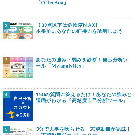
「OfferBox」
【39点以下は危険度MAX】
2
本番前にあなたの面接力を診断しよう
あなたの強み・弱みを診断！自己分析ツ
3
ール「My analytics」
150の質問に答えるだけ！あなたの強みと
4
適職がわかる『高精度自己分析ツール』
3分で人事を唸らせる、志望動機が完成！
5
「志望動機ジェネレーター」