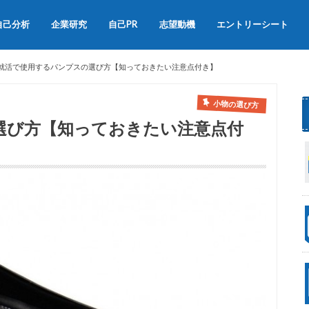
自己分析
企業研究
自己PR
志望動機
エントリーシート
会社説明会
OB訪問
自己PRの書き方
自己PRの例文集
志望動機の書き方
志望動機の例文
就活で使用するパンプスの選び方【知っておきたい注意点付き】
小物の選び方
選び方【知っておきたい注意点付