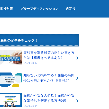
面接対策
グループディスカッション
内定後
面接のマナー
面接でよく聞かれる質問
グループワーク
内定辞退
内定者懇親会
内定式
最新の記事をチェック！
履歴書を送る封筒の正しい書き方
とは【横書きの見本あり】
2023.08.07
知らないと損をする！面接の時間
帯は何時が有利か？
2023.08.07
面接が不安な人必見！面接が不安
な気持ちを解消する方法5選
2023.08.04