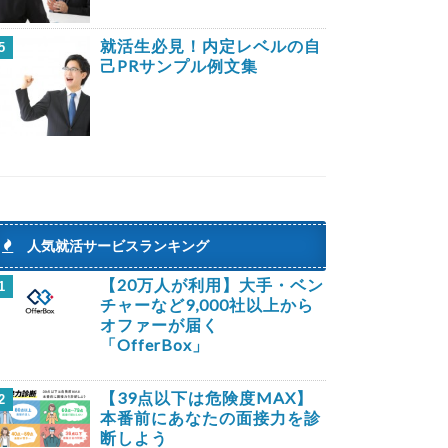
就活生必見！内定レベルの自
5
己PRサンプル例文集
人気就活サービスランキング
【20万人が利用】大手・ベン
1
チャーなど9,000社以上から
オファーが届く
「OfferBox」
【39点以下は危険度MAX】
2
本番前にあなたの面接力を診
断しよう