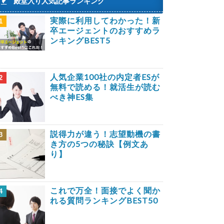
殿堂入り人気記事ランキング
実際に利用してわかった！新
1
卒エージェントのおすすめラ
ンキングBEST5
人気企業100社の内定者ESが
2
無料で読める！就活生が読む
べき神ES集
説得力が違う！志望動機の書
3
き方の5つの秘訣【例文あ
り】
これで万全！面接でよく聞か
4
れる質問ランキングBEST50