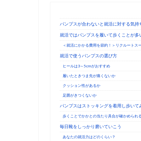
パンプスが合わないと就活に対する気持
就活ではパンプスを履いて歩くことが多
＜就活にかかる費用を節約！＞リクルートス
就活で使うパンプスの選び方
ヒールは3～5cmがおすすめ
履いたときつま先が痛くないか
クッション性があるか
足囲がきつくないか
パンプスはストッキングを着用し歩いて
歩くことでかかとの当たり具合が確かめられ
毎日靴をしっかり磨いていこう
あなたの就活力はどのくらい？