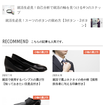
就活生必見！自己分析で就活の軸を見つける4つのステッ
プ
就活生必見！スーツのボタンの留め方【3ボタン・2ボタ
ン】
RECOMMEND
こちらの記事も人気です。
小物の選び方
小物の選び方
2020.7.10
2020.6.18
就活で使用するパンプスの選び方
就活で選ぶネクタイの色や柄【採用
【知っておきたい注意点付き】
担当者に与える印象付き】
小物の選び方