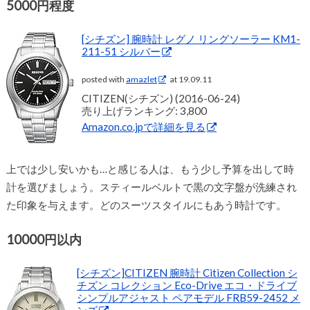
5000円程度
[シチズン] 腕時計 レグノ リングソーラー KM1-
211-51 シルバー
posted with
amazlet
at 19.09.11
CITIZEN(シチズン) (2016-06-24)
売り上げランキング: 3,800
Amazon.co.jpで詳細を見る
上では少し安いかも…と感じる人は、もう少し予算を出して時
計を選びましょう。スティールベルトで黒の文字盤が洗練され
た印象を与えます。どのスーツスタイルにもあう時計です。
10000円以内
[シチズン]CITIZEN 腕時計 Citizen Collection シ
チズン コレクション Eco-Drive エコ・ドライブ
シンプルアジャスト ペアモデル FRB59-2452 メ
ンズ