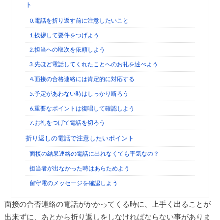
ト
0.電話を折り返す前に注意したいこと
1.挨拶して要件をつげよう
2.担当への取次を依頼しよう
3.先ほど電話してくれたことへのお礼を述べよう
4.面接の合格連絡には肯定的に対応する
5.予定があわない時はしっかり断ろう
6.重要なポイントは復唱して確認しよう
7.お礼をつげて電話を切ろう
折り返しの電話で注意したいポイント
面接の結果連絡の電話に出れなくても平気なの？
担当者が出なかった時はあらためよう
留守電のメッセージを確認しよう
面接の合否連絡の電話がかかってくる時に、上手く出ることが
出来ずに、あとから折り返しをしなければならない事がありま