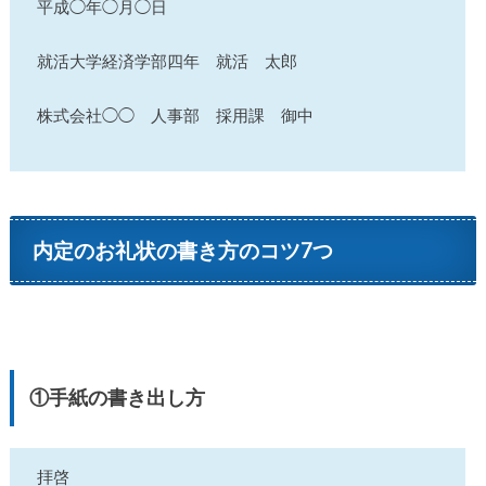
平成◯年◯月◯日
就活大学経済学部四年 就活 太郎
株式会社◯◯ 人事部 採用課 御中
内定のお礼状の書き方のコツ7つ
①手紙の書き出し方
拝啓