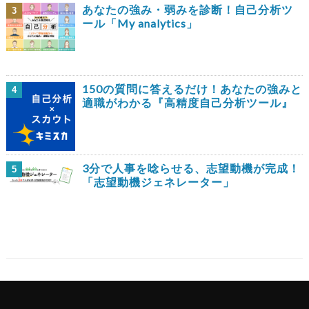
あなたの強み・弱みを診断！自己分析ツ
3
ール「My analytics」
150の質問に答えるだけ！あなたの強みと
4
適職がわかる『高精度自己分析ツール』
3分で人事を唸らせる、志望動機が完成！
5
「志望動機ジェネレーター」