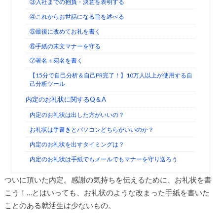
③入社までの抱負・決意を表明する
④これからお世話になる旨を述べる
⑤最後に改めてお礼を書く
⑥手紙の末文マナーを守る
⑦署名＋宛名を書く
【15分で自己分析＆自己PR完了！】10万人以上が使用する自
己分析ツール
内定のお礼状に関するQ＆A
内定のお礼状は出した方がいいの？
お礼状は手書きとパソコンどちらがいいのか？
内定のお礼状を出すタイミングは？
内定のお礼状は手紙でもメールでもマナーを守り送ろう
ついに頂いた内定。感謝の気持ちを伝えるために、お礼状を書
こう！…とはいっても、お礼状のような改まった手紙を書いた
ことのある就活生は少ないもの。