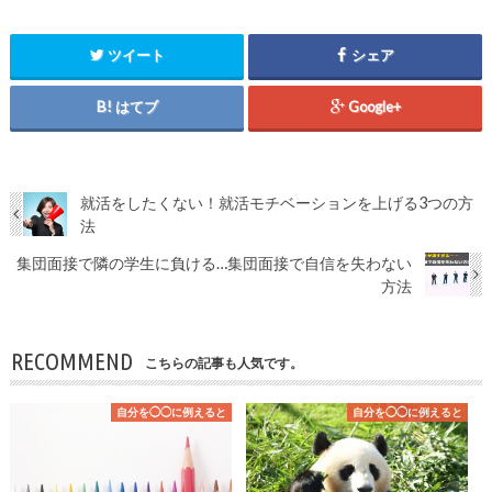
ツイート
シェア
はてブ
Google+
就活をしたくない！就活モチベーションを上げる3つの方
法
集団面接で隣の学生に負ける…集団面接で自信を失わない
方法
RECOMMEND
こちらの記事も人気です。
自分を◯◯に例えると
自分を◯◯に例えると