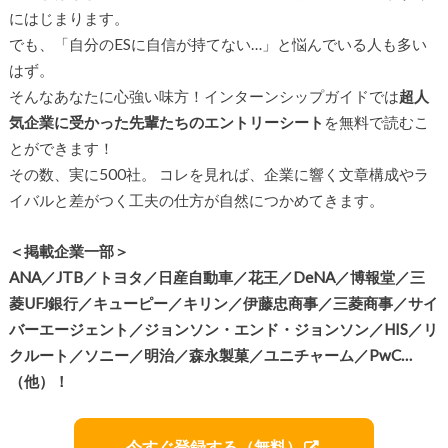
にはじまります。
でも、「自分のESに自信が持てない…」と悩んでいる人も多い
はず。
そんなあなたに心強い味方！インターンシップガイドでは
超人
気企業に受かった先輩たちのエントリーシート
を無料で読むこ
とができます！
その数、実に500社。 コレを見れば、企業に響く文章構成やラ
イバルと差がつく工夫の仕方が自然につかめてきます。
＜掲載企業一部＞
ANA／JTB／トヨタ／日産自動車／花王／DeNA／博報堂／三
菱UFJ銀行／キューピー／キリン／伊藤忠商事／三菱商事／サイ
バーエージェント／ジョンソン・エンド・ジョンソン／HIS／リ
クルート／ソニー／明治／森永製菓／ユニチャーム／PwC…
（他）！
今すぐ登録する（無料）